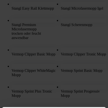
Stangl Easy Rail Klettmopp
Stangl Microfasermopp Igel
Stangl Premium
Stangl Scherenmopp
Microfasermopp
trocken oder feucht
anwendbar
Vermop Clipper Basic Mopp
Vermop Clipper Tronic Mopp
Vermop Clipper WhiteMagic
Vermop Sprint Basic Mopp
Mopp
Vermop Sprint Plus Tronic
Vermop Sprint Progressiv
Mopp
Mopp