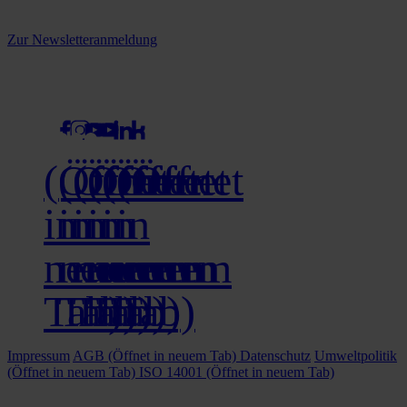
Melden Sie sich jetzt zu unserem Newsletter an und verpassen Sie
keine Neuigkeiten mehr!
Zur Newsletteranmeldung
social media
(Öffnet
(Öffnet
(Öffnet
(Öffnet
(Öffnet
(Öffnet
in
in
in
in
in
in
neuem
neuem
neuem
neuem
neuem
neuem
Tab)
Tab)
Tab)
Tab)
Tab)
Tab)
Impressum
AGB
(Öffnet in neuem Tab)
Datenschutz
Umweltpolitik
(Öffnet in neuem Tab)
ISO 14001
(Öffnet in neuem Tab)