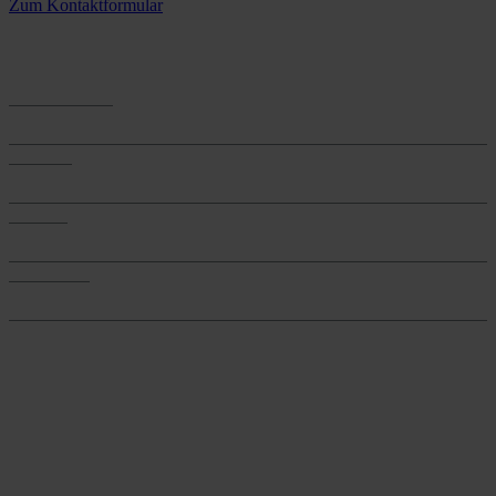
Zum Kontaktformular
Anwendungen
Anwendungen
Produkte
Produkte
Services
Services
Onlineshop
Onlineshop
Reine infos - bleiben Sie
informiert.