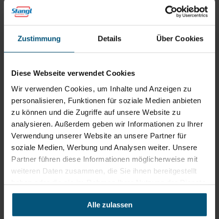
Vermop Sprint Tronic Mopp
Vermop Sprint White Magic
Mopp
Zustimmung
Details
Über Cookies
Vermop Twixter Halter
Vermop Twixter Magic
Wischbezüge
Mopp
Qualität von Vermop
Diese Webseite verwendet Cookies
Wir verwenden Cookies, um Inhalte und Anzeigen zu
personalisieren, Funktionen für soziale Medien anbieten
Vermop Twixter Tronic
Mopp
zu können und die Zugriffe auf unsere Website zu
analysieren. Außerdem geben wir Informationen zu Ihrer
Verwendung unserer Website an unsere Partner für
soziale Medien, Werbung und Analysen weiter. Unsere
Rein aus Prinzip.
Partner führen diese Informationen möglicherweise mit
weiteren Daten zusammen, die Sie ihnen bereitgestellt
haben oder die sie im Rahmen Ihrer Nutzung der Dienste
gesammelt haben.
Alle zulassen