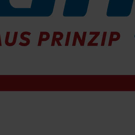
smaschinen
Scrubmaster B175-R WB850
inigungsmaschine Scrubmaster B175-R WB850
mit
Walzenbürste
Saugfußbreite
1.130 mm