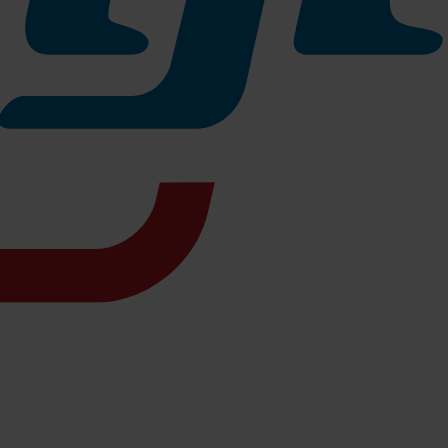
n
von Hako, ist eine Maschinenklasse für sich und
meistert jede
Flächenleistung theoretisch
5.950 m²/h