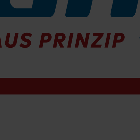
ransporter
Goupil G4 Elektro-Transporter
Elektro-Nutzfahrzeuge. Das Fahrzeug vereint die bewährten Stärken sei
gkeit von
70 km/h
, einer Reichweite von
bis zu 187 km
und einem ko
n der Technologie.
Fahrgeschwindigkeit
70 km/h (Lithium-Batterien)