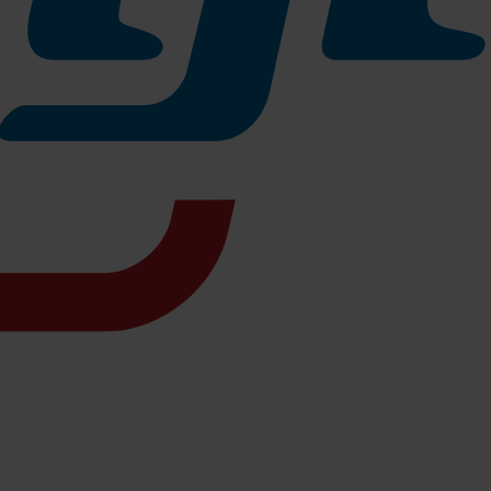
nes erfolgreichen Vorgängers mit spürbar mehr Komfort, erweiterten
mpakten Wendekreis von nur
4,37 m
setzt der G4+ neue Maßstäbe in
Reichweite
bis zu 187 km