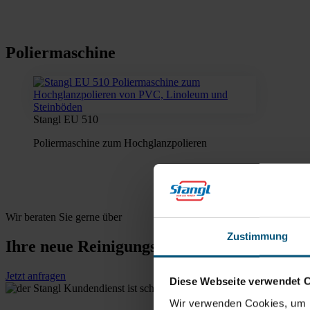
Poliermaschine
Stangl EU 510
Poliermaschine zum Hochglanzpolieren
Wir beraten Sie gerne über
Zustimmung
Ihre neue Reinigungsmaschine
Jetzt anfragen
Diese Webseite verwendet 
Wir verwenden Cookies, um I