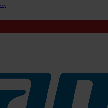
hop
n