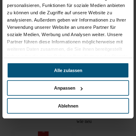
personalisieren, Funktionen für soziale Medien anbieten
Zum Beispiel zur Reinigung von: Hartboden Fliesen, Terrazzo,
Betonwerkstein, Beton, Betonplatten, Holzböden im Außenbereich,
zu können und die Zugriffe auf unsere Website zu
Kunststoffböden, Gumminoppen, Struktur-PU und
analysieren. Außerdem geben wir Informationen zu Ihrer
Teppichbodenbelägen
Verwendung unserer Website an unsere Partner für
soziale Medien, Werbung und Analysen weiter. Unsere
Partner führen diese Informationen möglicherweise mit
alles aus einer hand
weiteren Daten zusammen, die Sie ihnen bereitgestellt
Passendes Zubehör und
haben oder die sie im Rahmen Ihrer Nutzung der Dienste
Reinigungsmittel
gesammelt haben.
Alle zulassen
%
Super Pad
Anpassen
Mikrofaserpad
Topprodukt
%
Topprodukt
%
Ablehnen
Kiehl Veroclean
Kiehl Corvett
effektive Grundreinigung
Feinsteinzeugfliesen
wie neu
%