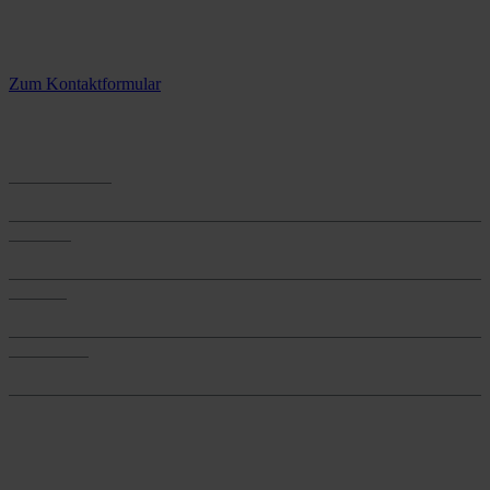
Kontaktieren Sie uns.
3 Standorte – täglich für Sie im Einsatz
Zum Kontaktformular
Anwendungen
Anwendungen
Produkte
Produkte
Services
Services
Onlineshop
Onlineshop