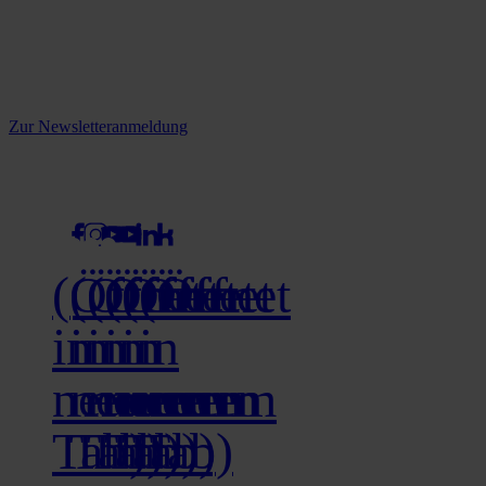
Reine infos - bleiben Sie
informiert.
Melden Sie sich jetzt zu unserem Newsletter an und verpassen Sie
keine Neuigkeiten mehr!
Zur Newsletteranmeldung
social media
(Öffnet
(Öffnet
(Öffnet
(Öffnet
(Öffnet
(Öffnet
in
in
in
in
in
in
neuem
neuem
neuem
neuem
neuem
neuem
Tab)
Tab)
Tab)
Tab)
Tab)
Tab)