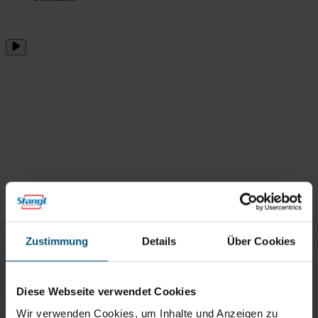
Oszilla-Zubehör
Zustimmung
Details
Über Cookies
Vielseitig!
Diese Webseite verwendet Cookies
Die Oszilla 30/50 bietet einen Vielzahl an verschiedenem
Reinigungszubehör für die unterschiedlichsten Anwendungen.
Wir verwenden Cookies, um Inhalte und Anzeigen zu