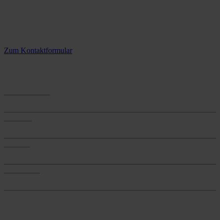
Kontaktieren Sie uns.
3 Standorte – täglich für Sie im Einsatz
Zum Kontaktformular
Anwendungen
Anwendungen
Produkte
Produkte
Services
Services
Onlineshop
Onlineshop