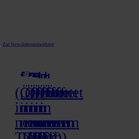
Reine infos - bleiben Sie
informiert.
Melden Sie sich jetzt zu unserem Newsletter an und verpassen Sie
keine Neuigkeiten mehr!
Zur Newsletteranmeldung
social media
(Öffnet
(Öffnet
(Öffnet
(Öffnet
(Öffnet
(Öffnet
in
in
in
in
in
in
neuem
neuem
neuem
neuem
neuem
neuem
Tab)
Tab)
Tab)
Tab)
Tab)
Tab)