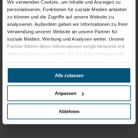
Wir verwenden Cookies, um Inhalte und Anzeigen zu
personalisieren, Funktionen für soziale Medien anbieten
zu können und die Zugriffe auf unsere Website zu
analysieren. Außerdem geben wir Informationen zu Ihrer
Verwendung unserer Website an unsere Partner für
soziale Medien, Werbung und Analysen weiter. Unsere
Partner führen diese Informationen möglicherweise mit
weiteren Daten zusammen, die Sie ihnen bereitgestellt
haben oder die sie im Rahmen Ihrer Nutzung der Dienste
gesammelt haben.
Alle zulassen
Stangl Reinigungstechnik
GmbH
Anpassen
Gewerbegebiet Süd 1
5204 Straßwalchen
+43 6215 89 00
Ablehnen
office@stangl.at
(Öffnet
Zum
in