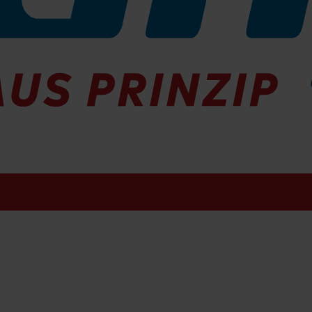
Ruwac R01D Akkusauger
strie- und Gewerbesauger mit LI-Akku
, daher ohne störendes Kabel,
Luftleistung