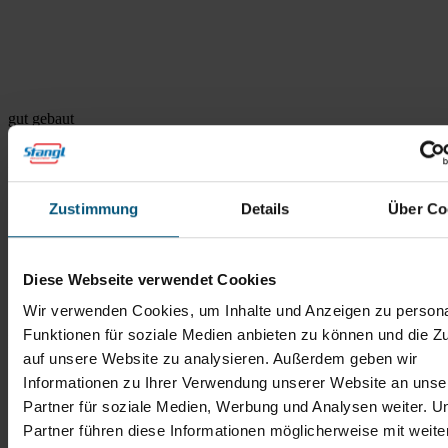
gut gebaut
Abmessungen
Die Citymaster 2250 bietet kompakte Abmessungen für eine
Zustimmung
Details
Über Co
optimale Wendigkeit, auch z.B. in engen Innenstadtbereichen.
Diese Webseite verwendet Cookies
Raumwunder und Kraftpaket
Wir verwenden Cookies, um Inhalte und Anzeigen zu persona
Funktionen für soziale Medien anbieten zu können und die Zu
Einsatzvideos der Citymaster
auf unsere Website zu analysieren. Außerdem geben wir
2250
Informationen zu Ihrer Verwendung unserer Website an unse
Komfort, Sicherheit und Effizienz in der 6 t Klasse – die Citymaster
Partner für soziale Medien, Werbung und Analysen weiter. U
2250 Kompaktkehrmaschine bietet Ihnen ein Höchstmaß an
Partner führen diese Informationen möglicherweise mit weite
Bewegungsfreiheit: