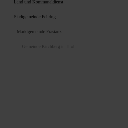
Land und Kommunaldienst
Stadtgemeinde Fehring
Marktgemeinde Frastanz
Gemeinde Kirchberg in Tirol
Stadtgemeinde Braunau
Marktgemeinde Kalsdorf
Marktgemeinde Grödig
Marktgemeinde Völs
Gemeinde Ebbs