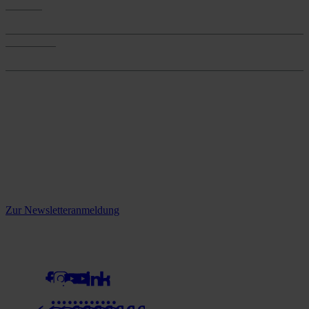
Services
Services
Onlineshop
Onlineshop
Reine infos - bleiben Sie
informiert.
Melden Sie sich jetzt zu unserem Newsletter an und verpassen Sie
keine Neuigkeiten mehr!
Zur Newsletteranmeldung
social media