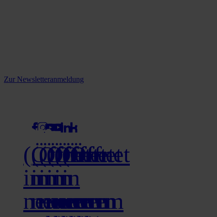
Reine infos - bleiben Sie
informiert.
Melden Sie sich jetzt zu unserem Newsletter an und verpassen Sie
keine Neuigkeiten mehr!
Zur Newsletteranmeldung
social media
(Öffnet
(Öffnet
(Öffnet
(Öffnet
(Öffnet
(Öffnet
in
in
in
in
in
in
neuem
neuem
neuem
neuem
neuem
neuem