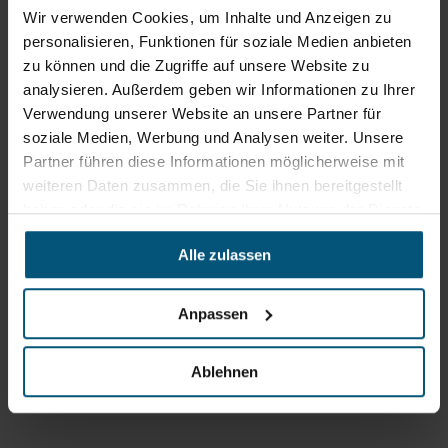
Wir verwenden Cookies, um Inhalte und Anzeigen zu
personalisieren, Funktionen für soziale Medien anbieten
zu können und die Zugriffe auf unsere Website zu
analysieren. Außerdem geben wir Informationen zu Ihrer
Verwendung unserer Website an unsere Partner für
soziale Medien, Werbung und Analysen weiter. Unsere
Partner führen diese Informationen möglicherweise mit
weiteren Daten zusammen, die Sie ihnen bereitgestellt
haben oder die sie im Rahmen Ihrer Nutzung der Dienste
gesammelt haben.
Alle zulassen
Stangl Reinigungstechnik
GmbH
Anpassen
Gewerbegebiet Süd 1
5204 Straßwalchen
Ablehnen
+43 6215 89 00
office@stangl.at
(Öffnet