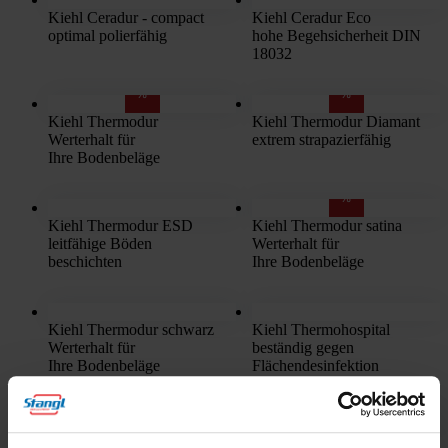
Kiehl Ceradur - compact
Kiehl Ceradur Eco
optimal polierfähig
hohe Begehsicherheit DIN
18032
%
%
Kiehl Thermodur
Kiehl Thermodur Diamant
Werterhalt für
extrem strapazierfähig
Ihre Bodenbeläge
%
Kiehl Thermodur ESD
Kiehl Thermodur satina
leitfähige Böden
Werterhalt für
beschichten
Ihre Bodenbeläge
Kiehl Thermodur schwarz
Kiehl Thermohospital
Werterhalt für
beständig gegen
Ihre Bodenbeläge
Flächendesinfektion
Kiehl Thermospeed
Kiehl Trend