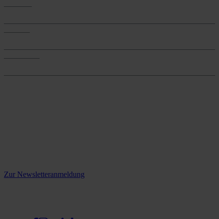
Produkte
Produkte
Services
Services
Onlineshop
Onlineshop
Reine infos - bleiben Sie
informiert.
Melden Sie sich jetzt zu unserem Newsletter an und verpassen Sie
keine Neuigkeiten mehr!
Zur Newsletteranmeldung
social media