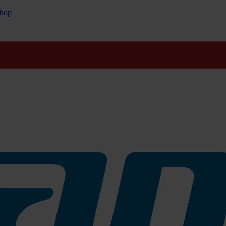
hop
s
erändert
(ca. 1000 U. p. M.)
 im Rahmen der Intensivreinigung