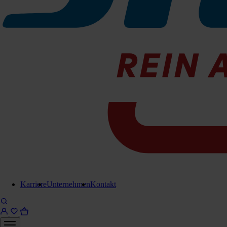
073-200405
Sofort lieferbar
Für Anfrage in Warenkorb legen
Lieferung in 6-8 Werktagen
Brauchen Sie Hilfe?
Kontaktieren Sie uns!
Karriere
Unternehmen
Kontakt