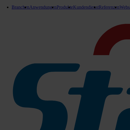
Branchen
Anwendungen
Produkte
Kundendienst
Referenzen
Webs
Beschichtungen
Kiehl Trend
Metallsalzfreie Pflegeemulsion
Pflegeemulsion für die umweltbewusste Bodenpflege
Hervorragende Filmbildeeigenschaften
Streifenfreie, selbstglänzende Abtrocknung des Pflegefilm
Zertifiziert nach DIN 18032
Gleitreibungsbeiwert zwischen 0,4 und 0,6 µ
Rutschhemmende Eigenschaft wird durch Polieren nicht v
Problemlose Entfernung von Begehspuren durch Polieren 
Optimal polierfähig
Teilentschichtung ohne Verwendung eines Grundreinigers
Zu den Produktinfos