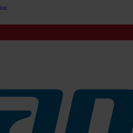
hop
durch die Anhaftung von Kaugummiresten, Absatzstrichen oder Etikett
uscht werden. Procur ist Din 18032 zertifiziert und daher ideal für de
chen Bodenbelägen: PVC, Linoleum, Gummi, Kautschuk, Marmor, Betonw