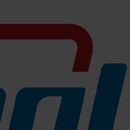
enrückständen deutlich reduziert wird. Eine Überpflegung ist nicht
n Sporthallenbereich und in Bereichen mit einer hohen Anforderung an
erkstein, Epoxidharz. Auf Beschichtungen anwendbar.