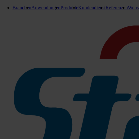
Branchen
Anwendungen
Produkte
Kundendienst
Referenzen
Webs
Wischpflege
Kiehl Procur Konzentrat
10 Liter Kanister
Wischpflege Konzentrat gemäß Din 18032
Procur hinterlässt einen optimalen polierbaren Pflegefilm, wo
möglich, da die Pflegesubstanzen während der Reinigung ausgeta
die Begeh- und Laufsicherheit geeignet.
Bringen Sie Procur auf allen wasserfesten, harten u. elastis
Zu den Produktinfos
1 Packung = 80 Dosierbeutel à 25 ml
073-300554
Sofort lieferbar