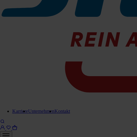
1 Liter Dosierflasche
073-300502
Sofort lieferbar
10 Liter Kanister
073-300510
Sofort lieferbar
Für Anfrage in Warenkorb legen
Karriere
Unternehmen
Kontakt
Lieferung in 6-8 Werktagen