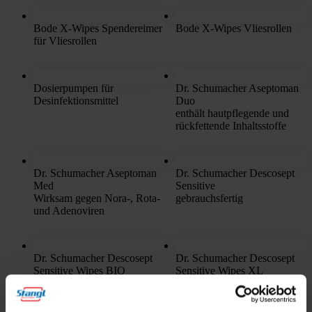
Bode X-Wipes Spendereimer
Bode X-Wipes Vliesrollen
für Vliesrollen
Dosierpumpen für
Dr. Schumacher Aseptoman
Desinfektionsmittel
Duo
enthält hautpflegende und
rückfettende Inhaltsstoffe
Dr. Schumacher Aseptoman
Dr. Schumacher Descosept
Med
Sensitive
Wirksam gegen Nora-, Rota-
gebrauchsfertig
und Adenoviren
Dr. Schumacher Descosept
Dr. Schumacher Descosept
Sensitive Wipes BIO
Sensitive Wipes XL
materialschonende
extra große Tücher
Desinfektion