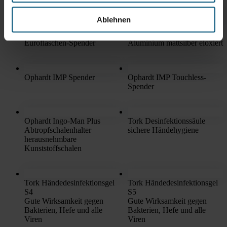
Ablehnen
Ophard IMP Spender
Ophard IMP
Armhebel 500 ml
Verschlussblende
Euroflaschen-Spender
Aluminium mattsilber eloxiert
Ophardt IMP Spender
Ophardt IMP Touchless-
Spender
Ophardt Ingo-Man Plus
Tork Desinfektionssäule
Abtropfschalenhalter
sichere Händehygiene
herausnehmbare
Kunststoffschalen
Tork Händedesinfektionsgel
Tork Händedesinfektionsgel
S4
S5
Gute Wirksamkeit gegen
Gute Wirksamkeit gegen
Bakterien, Hefe und alle
Bakterien, Hefe und alle
Viren
Viren