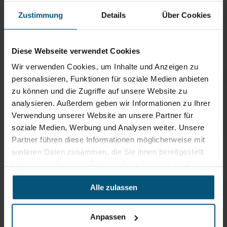
Topprodukt
Zustimmung
Details
Über Cookies
Dr. Schumacher Descosept
Händedesinfektion BODE
Spezial
Sterillium pure
alkoholfreie
ECARF zertifiziert
Schnelldesinfektion
Diese Webseite verwendet Cookies
Wir verwenden Cookies, um Inhalte und Anzeigen zu
personalisieren, Funktionen für soziale Medien anbieten
Kiehl Desgomin
Kiehl Desgoquat
zu können und die Zugriffe auf unsere Website zu
EN-geprüft und
EN-geprüft und VAH-/IHO-
IHO-gelistet
gelistet
analysieren. Außerdem geben wir Informationen zu Ihrer
Verwendung unserer Website an unsere Partner für
soziale Medien, Werbung und Analysen weiter. Unsere
Kiehl Desinet compact
Kiehl Desinet-pro
Partner führen diese Informationen möglicherweise mit
EN geprüft
Desinfektionsreiniger
weiteren Daten zusammen, die Sie ihnen bereitgestellt
VAH und IHO gelistet
Konzentrat
haben oder die sie im Rahmen Ihrer Nutzung der Dienste
Frei von Aldehyden
gesammelt haben.
Topprodukt
Alle zulassen
Kiehl RapiDes plus
Ophard IMP Spender
VAH und IHO gelistet
Armhebel 1000 ml
Anpassen
Euroflaschen-Spender