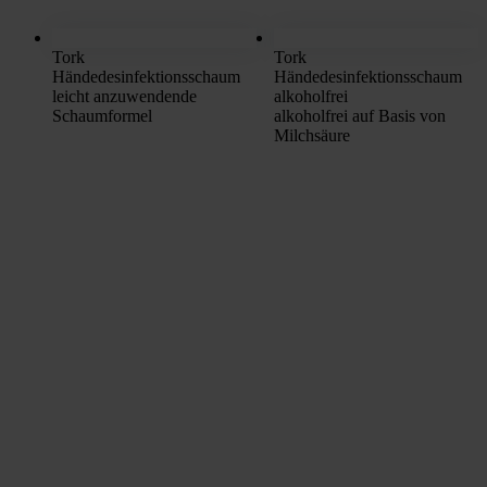
Tork
Tork
Händedesinfektionsschaum
Händedesinfektionsschaum
leicht anzuwendende
alkoholfrei
Schaumformel
alkoholfrei auf Basis von
Milchsäure
Rein aus Prinzip.