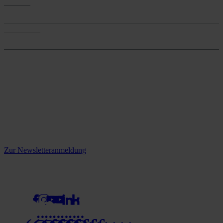
Services
Services
Onlineshop
Onlineshop
Reine infos - bleiben Sie
informiert.
Melden Sie sich jetzt zu unserem Newsletter an und verpassen Sie
keine Neuigkeiten mehr!
Zur Newsletteranmeldung
social media