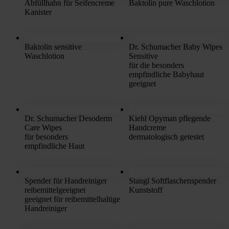
Abfüllhahn für Seifencreme
Baktolin pure Waschlotion
Kanister
Baktolin sensitive
Dr. Schumacher Baby Wipes
Waschlotion
Sensitive
für die besonders
empfindliche Babyhaut
geeignet
Dr. Schumacher Desoderm
Kiehl Opyman pflegende
Care Wipes
Handcreme
für besonders
dermatologisch getestet
empfindliche Haut
Spender für Handreiniger
Stangl Softflaschenspender
reibemittelgeeignet
Kunststoff
geeignet für reibemittelhaltige
Handreiniger