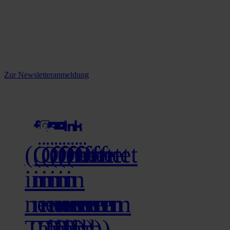
Reine infos - bleiben Sie
informiert.
Melden Sie sich jetzt zu unserem Newsletter an und verpassen Sie
keine Neuigkeiten mehr!
Zur Newsletteranmeldung
social media
(Öffnet
(Öffnet
(Öffnet
(Öffnet
(Öffnet
(Öffnet
in
in
in
in
in
in
neuem
neuem
neuem
neuem
neuem
neuem
Tab)
Tab)
Tab)
Tab)
Tab)
Tab)