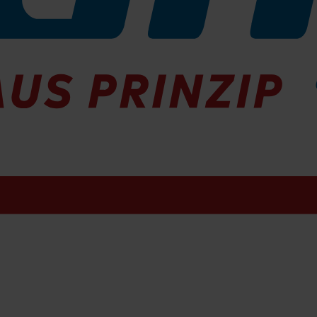
bmessungen (BxTxH in mm)
arbe
erkunftsland
arke