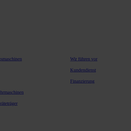
Services
Produkte
Services
gsmaschinen
Wir führen vor
Kundendienst
Finanzierung
hrmaschinen
äteträger