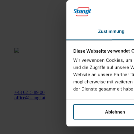
Zustimmung
Diese Webseite verwendet 
Wir verwenden Cookies, um I
Stangl Reinigungstechnik
GmbH
und die Zugriffe auf unsere 
Website an unsere Partner fü
Gewerbegebiet Süd 1
möglicherweise mit weiteren
5204 Straßwalchen
der Dienste gesammelt habe
+43 6215 89 00
office@stangl.at
(Öffnet
Ablehnen
Zum
in
Routenplaner
neuem
Tab)