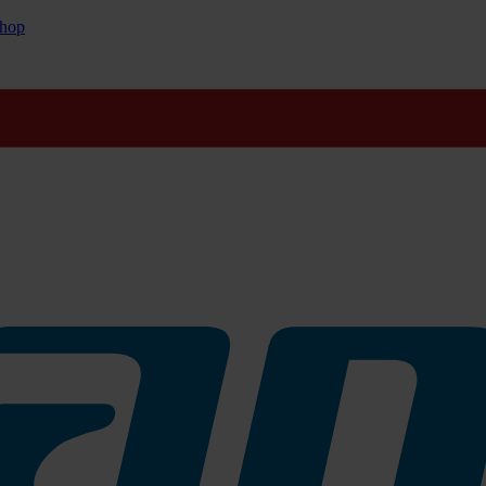
cht: Jetzt Aktionspreise sichern und bestens vorbereitet ins neue 
hop
gieneprodukten für den
raumausstattung, Spender-
Händetrocknern und mehr.