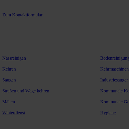
3 Standorte – täglich für Sie im Einsatz
Zum Kontaktformular
Anwendungen
Produkte
Anwendungen
Nassreinigen
Bodenreinigun
Kehren
Kehrmaschinen
Saugen
Industriesauger
Straßen und Wege kehren
Kommunale Ke
Mähen
Kommunale Ger
Winterdienst
Hygiene