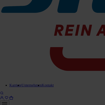
Saug-Zubehör
Kommunal-Zubehör
Reinigungsgeräte und Sauger
Produktkategorie
A
Produktkategorie
F
Aktionen
Karriere
Unternehmen
Kontakt
H
Abverkauf
Reinigungsmittel
M