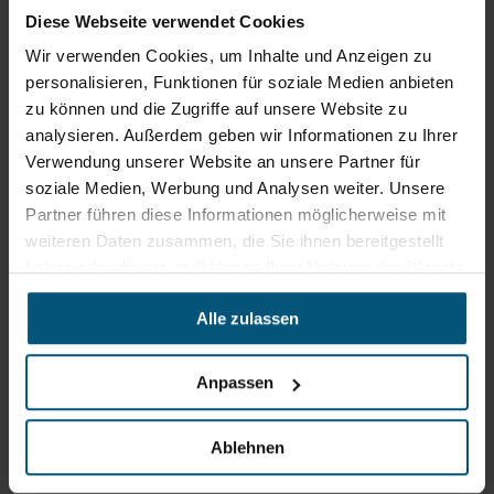
+43 6215 89 00
office@stangl.at
Diese Webseite verwendet Cookies
(Öffnet
Wir verwenden Cookies, um Inhalte und Anzeigen zu
Zum
in
personalisieren, Funktionen für soziale Medien anbieten
Routenplaner
neuem
zu können und die Zugriffe auf unsere Website zu
Tab)
analysieren. Außerdem geben wir Informationen zu Ihrer
Verwendung unserer Website an unsere Partner für
Öffnungszeiten
soziale Medien, Werbung und Analysen weiter. Unsere
Mo - Do: 07:30 - 12:00
Partner führen diese Informationen möglicherweise mit
Uhr
sowie 12:30 -16:30 Uhr
weiteren Daten zusammen, die Sie ihnen bereitgestellt
Fr: 07:30 - 12:00 Uhr
haben oder die sie im Rahmen Ihrer Nutzung der Dienste
gesammelt haben.
Alle zulassen
Stangl Niederlassung Ost
Anpassen
Werkstraße 8
2522 Oberwaltersdorf
Ablehnen
+43 2253 61730
office@stangl.at