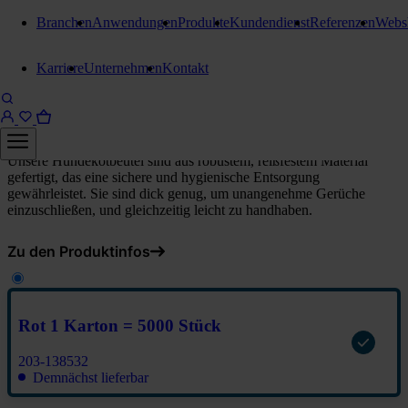
Branchen
Anwendungen
Produkte
Kundendienst
Referenzen
Webs
Hundekotentsorgung
Karriere
Unternehmen
Kontakt
Stangl Hundekotbeutel Breit
Rot 1 Karton = 5000 Stück
Unsere Hundekotbeutel sind aus robustem, reißfestem Material
gefertigt, das eine sichere und hygienische Entsorgung
gewährleistet. Sie sind dick genug, um unangenehme Gerüche
einzuschließen, und gleichzeitig leicht zu handhaben.
Zu den Produktinfos
Rot 1 Karton = 5000 Stück
203-138532
Demnächst lieferbar