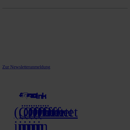
Onlineshop
Reine infos - bleiben Sie
informiert.
Melden Sie sich jetzt zu unserem Newsletter an und verpassen Sie
keine Neuigkeiten mehr!
Zur Newsletteranmeldung
social media
(Öffnet
(Öffnet
(Öffnet
(Öffnet
(Öffnet
(Öffnet
in
in
in
in
in
in