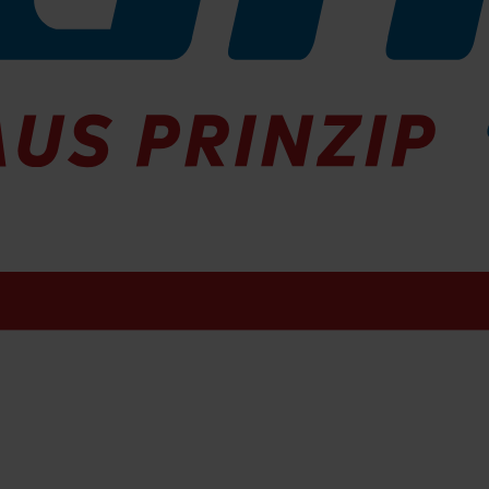
H Wert
hemie
assungsvermögen
rei von