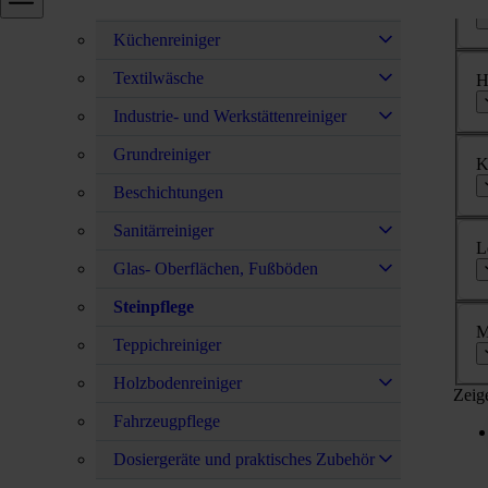
Reinigungsmittel
Küchenreiniger
Textilwäsche
H
Industrie- und Werkstättenreiniger
Grundreiniger
K
Beschichtungen
Sanitärreiniger
L
Glas- Oberflächen, Fußböden
Steinpflege
M
Teppichreiniger
Holzbodenreiniger
Zeig
Fahrzeugpflege
Dosiergeräte und praktisches Zubehör