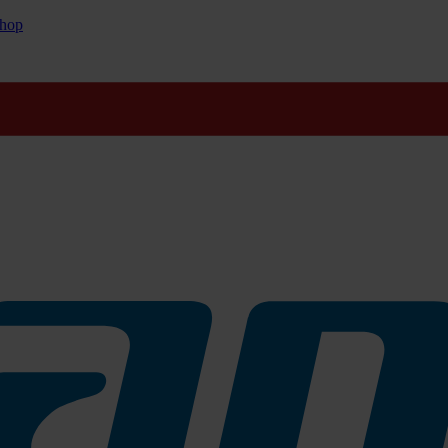
cht: Jetzt Aktionspreise sichern und bestens vorbereitet ins neue 
hop
gieneprodukten für den
raumausstattung, Spender-
Händetrocknern und mehr.