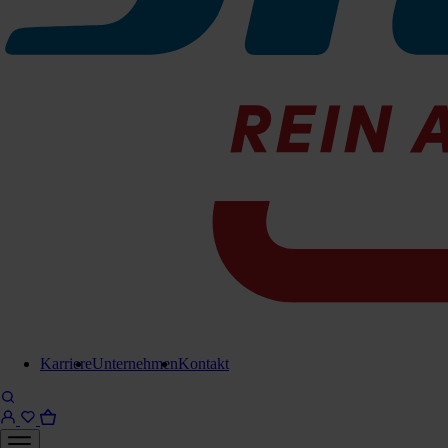
Saug-Zubehör
Kommunal-Zubehör
Reinigungsgeräte und Sauger
Produktkategorie
P
Produktkategorie
C
Aktionen
Karriere
Unternehmen
Kontakt
F
Abverkauf
Reinigungsmittel
F