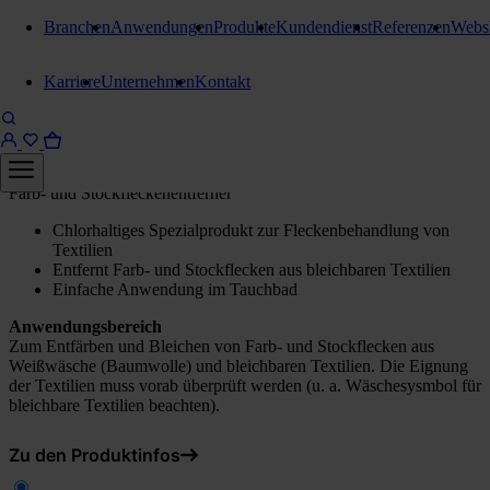
Branchen
Anwendungen
Produkte
Kundendienst
Referenzen
Webs
Fleckenentfernung
Karriere
Unternehmen
Kontakt
Kiehl Arenas Exet 4
20 Liter Kanister
Farb- und Stockfleckenentferner
Chlorhaltiges Spezialprodukt zur Fleckenbehandlung von
Textilien
Entfernt Farb- und Stockflecken aus bleichbaren Textilien
Einfache Anwendung im Tauchbad
Anwendungsbereich
Zum Entfärben und Bleichen von Farb- und Stockflecken aus
Weißwäsche (Baumwolle) und bleichbaren Textilien. Die Eignung
der Textilien muss vorab überprüft werden (u. a. Wäschesysmbol für
bleichbare Textilien beachten).
Zu den Produktinfos