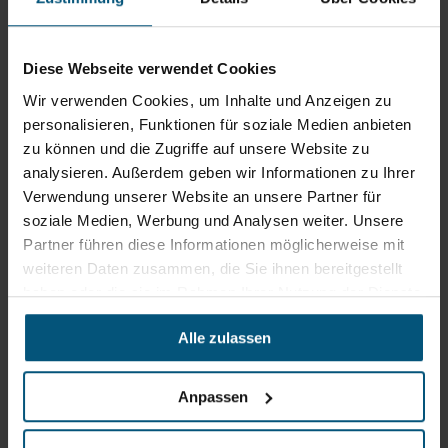
GmbH
Gewerbegebiet Süd 1
5204 Straßwalchen
Diese Webseite verwendet Cookies
+43 6215 89 00
Wir verwenden Cookies, um Inhalte und Anzeigen zu
office@stangl.at
personalisieren, Funktionen für soziale Medien anbieten
(Öffnet
zu können und die Zugriffe auf unsere Website zu
Zum
in
analysieren. Außerdem geben wir Informationen zu Ihrer
Routenplaner
neuem
Verwendung unserer Website an unsere Partner für
Tab)
soziale Medien, Werbung und Analysen weiter. Unsere
Partner führen diese Informationen möglicherweise mit
Öffnungszeiten
weiteren Daten zusammen, die Sie ihnen bereitgestellt
Mo - Do: 07:30 - 12:00
haben oder die sie im Rahmen Ihrer Nutzung der Dienste
Uhr
gesammelt haben.
sowie 12:30 -16:30 Uhr
Fr: 07:30 - 12:00 Uhr
Alle zulassen
Anpassen
Stangl Niederlassung Ost