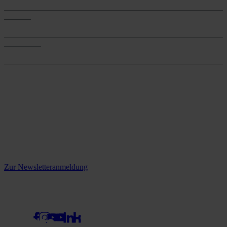
Services
Services
Onlineshop
Onlineshop
Reine infos - bleiben Sie
informiert.
Melden Sie sich jetzt zu unserem Newsletter an und verpassen Sie
keine Neuigkeiten mehr!
Zur Newsletteranmeldung
social media