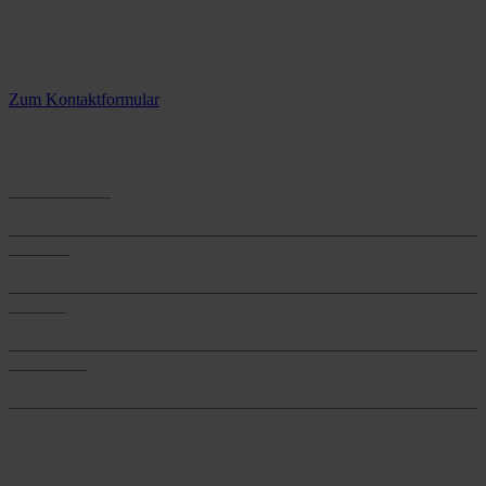
Kontaktieren Sie uns.
3 Standorte – täglich für Sie im Einsatz
Zum Kontaktformular
Anwendungen
Anwendungen
Produkte
Produkte
Services
Services
Onlineshop
Onlineshop