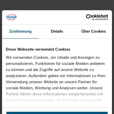
Tab)
Öffnungszeiten
Mo - Do: 07:30 - 12:00
Uhr
sowie 12:30 -16:30 Uhr
Zustimmung
Details
Über Cookies
Fr: 07:30 - 12:00 Uhr
Diese Webseite verwendet Cookies
Stangl Niederlassung Ost
Wir verwenden Cookies, um Inhalte und Anzeigen zu
personalisieren, Funktionen für soziale Medien anbieten
Werkstraße 8
zu können und die Zugriffe auf unsere Website zu
2522 Oberwaltersdorf
analysieren. Außerdem geben wir Informationen zu Ihrer
+43 2253 61730
Verwendung unserer Website an unsere Partner für
office@stangl.at
soziale Medien, Werbung und Analysen weiter. Unsere
(Öffnet
Partner führen diese Informationen möglicherweise mit
Zum
in
weiteren Daten zusammen, die Sie ihnen bereitgestellt
Routenplaner
neuem
haben oder die sie im Rahmen Ihrer Nutzung der Dienste
Tab)
gesammelt haben.