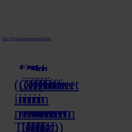
Reine infos - bleiben Sie
informiert.
Melden Sie sich jetzt zu unserem Newsletter an und verpassen Sie
keine Neuigkeiten mehr!
Zur Newsletteranmeldung
social media
(Öffnet
(Öffnet
(Öffnet
(Öffnet
(Öffnet
(Öffnet
in
in
in
in
in
in
neuem
neuem
neuem
neuem
neuem
neuem
Tab)
Tab)
Tab)
Tab)
Tab)
Tab)