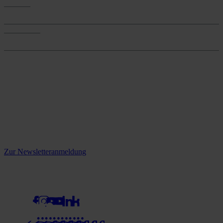
Services
Services
Onlineshop
Onlineshop
Reine infos - bleiben Sie
informiert.
Melden Sie sich jetzt zu unserem Newsletter an und verpassen Sie
keine Neuigkeiten mehr!
Zur Newsletteranmeldung
social media