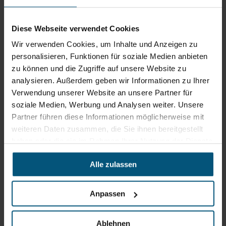
Gewerbegebiet Süd 1
5204 Straßwalchen
Diese Webseite verwendet Cookies
+43 6215 89 00
Wir verwenden Cookies, um Inhalte und Anzeigen zu
office@stangl.at
personalisieren, Funktionen für soziale Medien anbieten
(Öffnet
zu können und die Zugriffe auf unsere Website zu
Zum
in
analysieren. Außerdem geben wir Informationen zu Ihrer
Routenplaner
neuem
Verwendung unserer Website an unsere Partner für
Tab)
soziale Medien, Werbung und Analysen weiter. Unsere
Öffnungszeiten
Partner führen diese Informationen möglicherweise mit
weiteren Daten zusammen, die Sie ihnen bereitgestellt
Mo - Do: 07:30 - 12:00
Uhr
haben oder die sie im Rahmen Ihrer Nutzung der Dienste
sowie 12:30 -16:30 Uhr
gesammelt haben.
Fr: 07:30 - 12:00 Uhr
Alle zulassen
Stangl Niederlassung Ost
Anpassen
Werkstraße 8
Ablehnen