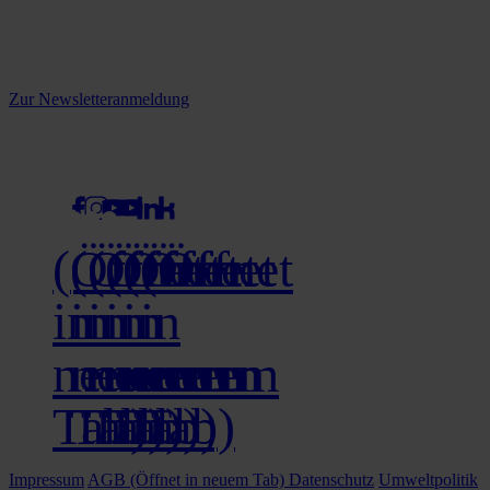
informiert.
Melden Sie sich jetzt zu unserem Newsletter an und verpassen Sie
keine Neuigkeiten mehr!
Zur Newsletteranmeldung
social media
(Öffnet
(Öffnet
(Öffnet
(Öffnet
(Öffnet
(Öffnet
in
in
in
in
in
in
neuem
neuem
neuem
neuem
neuem
neuem
Tab)
Tab)
Tab)
Tab)
Tab)
Tab)
Impressum
AGB
(Öffnet in neuem Tab)
Datenschutz
Umweltpolitik