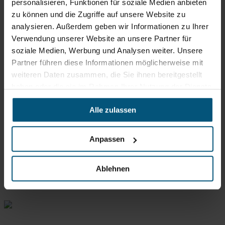
personalisieren, Funktionen für soziale Medien anbieten
PDF | 810.33 kb
zu können und die Zugriffe auf unsere Website zu
(Öffnet in neuem Tab)
analysieren. Außerdem geben wir Informationen zu Ihrer
Verwendung unserer Website an unsere Partner für
soziale Medien, Werbung und Analysen weiter. Unsere
Partner führen diese Informationen möglicherweise mit
Komm ins Team Stangl!
weiteren Daten zusammen, die Sie ihnen bereitgestellt
Einem der ­beliebtesten
haben oder die sie im Rahmen Ihrer Nutzung der Dienste
Arbeitgeber
gesammelt haben.
Alle zulassen
Stangl als Arbeitgeber
(Öffnet in neuem Tab)
Anpassen
Unsere Bewertungen
(Öffnet in neuem Tab)
Ablehnen
Rein aus Prinzip.