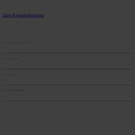
3 Standorte – täglich für Sie im Einsatz
Zum Kontaktformular
Anwendungen
Anwendungen
Produkte
Produkte
Services
Services
Onlineshop
Onlineshop
Reine infos - bleiben Sie