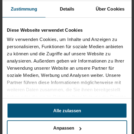
Zustimmung
Details
Über Cookies
Stangl Reinigungstechnik
GmbH
Diese Webseite verwendet Cookies
Gewerbegebiet Süd 1
5204 Straßwalchen
Wir verwenden Cookies, um Inhalte und Anzeigen zu
personalisieren, Funktionen für soziale Medien anbieten
+43 6215 89 00
zu können und die Zugriffe auf unsere Website zu
office@stangl.at
analysieren. Außerdem geben wir Informationen zu Ihrer
(Öffnet
Verwendung unserer Website an unsere Partner für
Zum
in
soziale Medien, Werbung und Analysen weiter. Unsere
Routenplaner
neuem
Partner führen diese Informationen möglicherweise mit
Tab)
weiteren Daten zusammen, die Sie ihnen bereitgestellt
Öffnungszeiten
haben oder die sie im Rahmen Ihrer Nutzung der Dienste
Mo - Do: 07:30 - 12:00
gesammelt haben.
Uhr
Alle zulassen
sowie 12:30 -16:30 Uhr
Fr: 07:30 - 12:00 Uhr
Anpassen