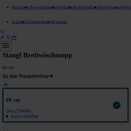
Branchen
Anwendungen
Produkte
Kundendienst
Referenzen
Webs
Karriere
Unternehmen
Kontakt
Reinigungsmöppe
Stangl Breitwischmopp
60 cm
Zu den Produktinfos
60 cm
204-2550060
Sofort lieferbar