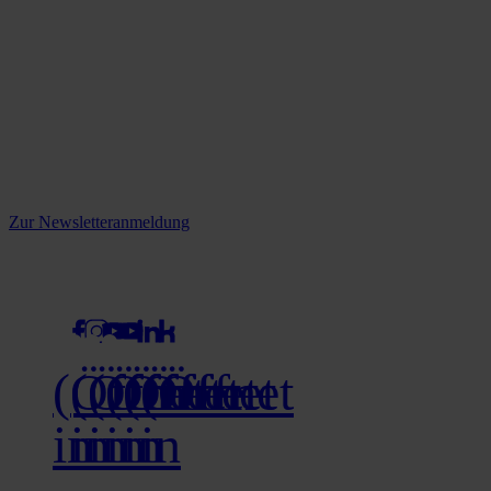
Reine infos - bleiben Sie
informiert.
Melden Sie sich jetzt zu unserem Newsletter an und verpassen Sie
keine Neuigkeiten mehr!
Zur Newsletteranmeldung
social media
(Öffnet
(Öffnet
(Öffnet
(Öffnet
(Öffnet
(Öffnet
in
in
in
in
in
in