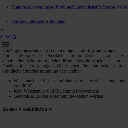
Branchen
Anwendungen
Produkte
Kundendienst
Referenzen
Webs
Reinigungstücher
Karriere
Unternehmen
Kontakt
Stangl Microfasertücher Noppy
Blau
Kurze geschlossene, elastische Schlingenstruktur (frotteeartig)
Durch die spezielle Oberflächenstruktur lässt sich auch fest
anhaftender Schmutz mühelos lösen. Sowohl trocken als auch
feucht auf allen gängigen Oberflächen für eine schnelle und
gründliche Unterhaltsreinigung verwendbar.
Waschbar bis 95 °C, empfohlen wird eine Waschtemperatur
von 60 °C
Kein Weichspüler und Bleichmittel verwenden!
Generell sollte stets sortenrein gewaschen werden
Zu den Produktinfos