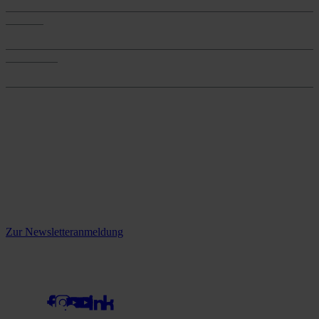
Services
Services
Onlineshop
Onlineshop
Reine infos - bleiben Sie
informiert.
Melden Sie sich jetzt zu unserem Newsletter an und verpassen Sie
keine Neuigkeiten mehr!
Zur Newsletteranmeldung
social media