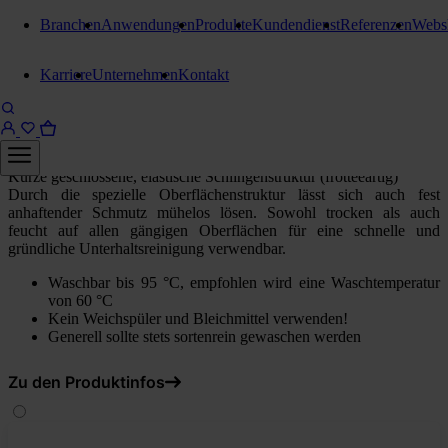
Branchen
Anwendungen
Produkte
Kundendienst
Referenzen
Webs
Reinigungstücher
Karriere
Unternehmen
Kontakt
Stangl Microfasertücher Noppy
Blau
Kurze geschlossene, elastische Schlingenstruktur (frotteeartig)
Durch die spezielle Oberflächenstruktur lässt sich auch fest
anhaftender Schmutz mühelos lösen. Sowohl trocken als auch
feucht auf allen gängigen Oberflächen für eine schnelle und
gründliche Unterhaltsreinigung verwendbar.
Waschbar bis 95 °C, empfohlen wird eine Waschtemperatur
von 60 °C
Kein Weichspüler und Bleichmittel verwenden!
Generell sollte stets sortenrein gewaschen werden
Zu den Produktinfos