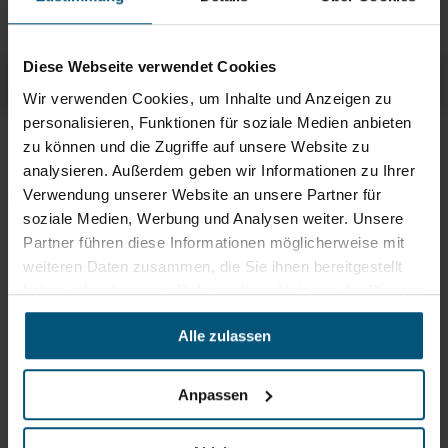
Stangl Microfasertücher Noppy
Diese Webseite verwendet Cookies
Übersicht
Produktinfos & Downloads
Zubehör
Empfehlungen
Wir verwenden Cookies, um Inhalte und Anzeigen zu
personalisieren, Funktionen für soziale Medien anbieten
zu können und die Zugriffe auf unsere Website zu
Rein aus Prinzip.
analysieren. Außerdem geben wir Informationen zu Ihrer
Verwendung unserer Website an unsere Partner für
soziale Medien, Werbung und Analysen weiter. Unsere
Partner führen diese Informationen möglicherweise mit
weiteren Daten zusammen, die Sie ihnen bereitgestellt
haben oder die sie im Rahmen Ihrer Nutzung der Dienste
gesammelt haben.
Alle zulassen
Anpassen
Stangl Reinigungstechnik