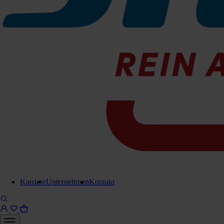
Blau
078-621054
Sofort lieferbar
Rot
078-621053
Sofort lieferbar
Karriere
Unternehmen
Kontakt
Gelb
078-621052