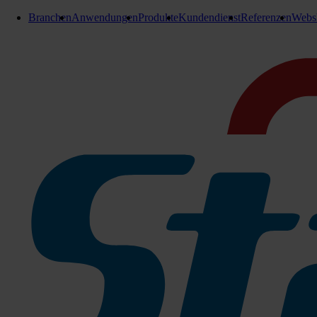
Branchen
Anwendungen
Produkte
Kundendienst
Referenzen
Webs
Reinigungstücher
Stangl Microfasertücher Frotty
Rot
Robustes Universaltuch mit formstabiler Schlingenstruktur und
Oberflächen. Besonders saugstark mit einem Flüssigkeitsaufn
ca. 38 x 38 cm
Struktur: Frottee, gewirkt, formstabil
Wachbar bei 40-95 C°
Zu den Produktinfos
Weiß
078-621050
Sofort lieferbar