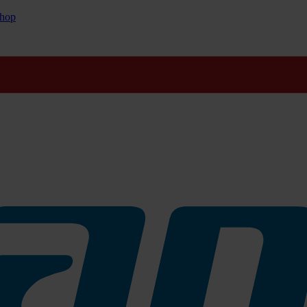
hop
 hohem Volumen. Geeignet für alle gängigen Oberflächen für die unive
ahmevermögen von über 500% des Eigengewichts.