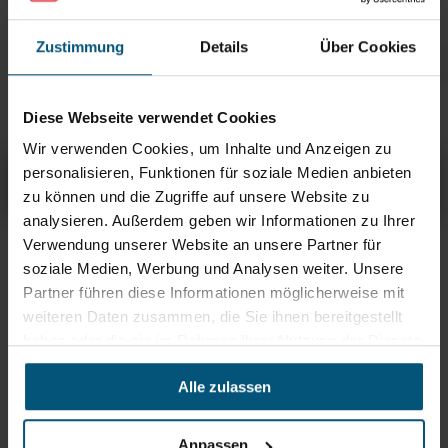
Stangl Microfasertücher Glassy
glatte Maschenstruktur
Zustimmung
Details
Über Cookies
Stangl Universaltuch Hochfloor
hohe Flüssigkeitsaufnahme
Diese Webseite verwendet Cookies
Wir verwenden Cookies, um Inhalte und Anzeigen zu
Stangl Microfasertücher Frotty
personalisieren, Funktionen für soziale Medien anbieten
Übersicht
Produktinfos & Downloads
Zubehör
Empfehlungen
zu können und die Zugriffe auf unsere Website zu
analysieren. Außerdem geben wir Informationen zu Ihrer
Verwendung unserer Website an unsere Partner für
Rein aus Prinzip.
soziale Medien, Werbung und Analysen weiter. Unsere
Partner führen diese Informationen möglicherweise mit
weiteren Daten zusammen, die Sie ihnen bereitgestellt
haben oder die sie im Rahmen Ihrer Nutzung der Dienste
gesammelt haben.
Alle zulassen
Anpassen