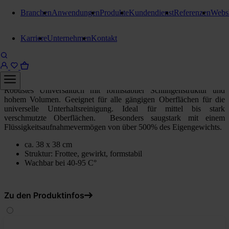
Branchen
Anwendungen
Produkte
Kundendienst
Referenzen
Webs
Reinigungstücher
Karriere
Unternehmen
Kontakt
Stangl Microfasertücher Frotty
Grün
Robustes Universaltuch mit formstabiler Schlingenstruktur und
hohem Volumen. Geeignet für alle gängigen Oberflächen für die
universelle Unterhaltsreinigung. Ideal für mittel bis stark
verschmutzte Oberflächen. Besonders saugstark mit einem
Flüssigkeitsaufnahmevermögen von über 500% des Eigengewichts.
ca. 38 x 38 cm
Struktur: Frottee, gewirkt, formstabil
Wachbar bei 40-95 C°
Zu den Produktinfos