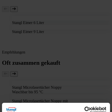
Stangl Eimer 6 Liter
Stangl Eimer 9 Liter
Empfehlungen
Oft zusammen gekauft
Stangl Microfasertücher Noppy
Waschbar bis 95 °C
Stangl Microfasertücher Noppy mit
Piktogramm
mit Piktogrammen