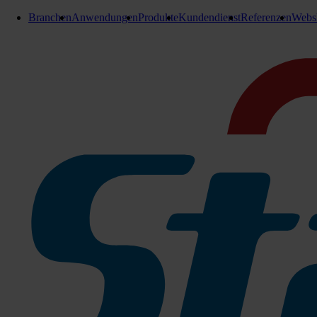
Branchen
Anwendungen
Produkte
Kundendienst
Referenzen
Webs
Einwascher und Abzieher
Stangl Fensterabzieher Griff,
Schienen und Ersatzgummi
Ersatzgummi 35 cm
Griff aus Edelstahl und Kunststoffkombination.
Schiene inklusive 1 x xGummileiste
Zu den Produktinfos
Edelstahlschiene 35cm
204-SUPP70160
Sofort lieferbar