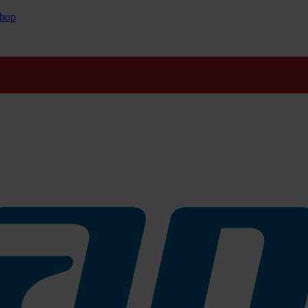
hop
schem Griff ausgestattet. Das gummierte Material ermöglicht schnel
dem Einwascher in Berührung zu kommen.