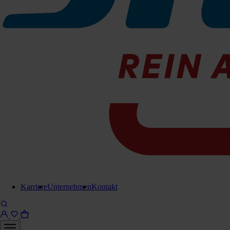
25cm
207-1017206
Sofort lieferbar
45 cm
207-1017406
Sofort lieferbar
Für Anfrage in Warenkorb legen
Lieferung in 6-8 Werktagen
Karriere
Unternehmen
Kontakt
Brauchen Sie Hilfe?
Kontaktieren Sie uns!