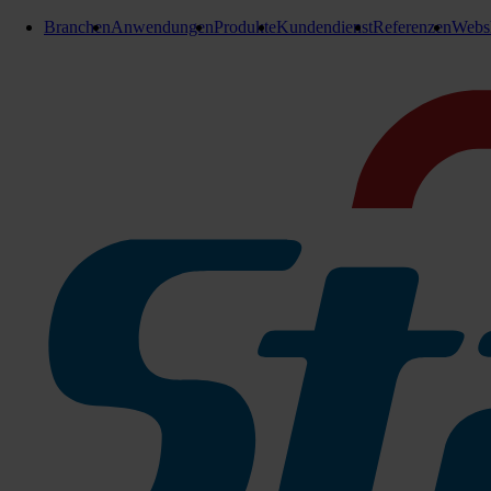
Branchen
Anwendungen
Produkte
Kundendienst
Referenzen
Webs
Einwascher und Abzieher
Vermop Einwaschträger
Toplock
45 cm
Der TopLock Einwasch-Träger ist mit einem besonders ergonomi
bemessen für eine ergonomische Handhabung, ohne dabei mit 
Zu den Produktinfos
35 cm
207-1017306
Sofort lieferbar