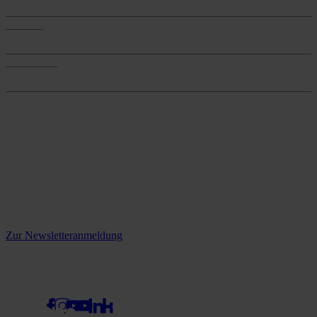
Services
Services
Onlineshop
Onlineshop
Reine infos - bleiben Sie
informiert.
Melden Sie sich jetzt zu unserem Newsletter an und verpassen Sie
keine Neuigkeiten mehr!
Zur Newsletteranmeldung
social media