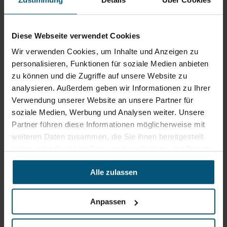
GmbH
Gewerbegebiet Süd 1
5204 Straßwalchen
Diese Webseite verwendet Cookies
Wir verwenden Cookies, um Inhalte und Anzeigen zu
+43 6215 89 00
office@stangl.at
personalisieren, Funktionen für soziale Medien anbieten
(Öffnet
zu können und die Zugriffe auf unsere Website zu
Zum
in
analysieren. Außerdem geben wir Informationen zu Ihrer
Routenplaner
neuem
Verwendung unserer Website an unsere Partner für
Tab)
soziale Medien, Werbung und Analysen weiter. Unsere
Partner führen diese Informationen möglicherweise mit
Öffnungszeiten
weiteren Daten zusammen, die Sie ihnen bereitgestellt
Mo - Do: 07:30 - 12:00
haben oder die sie im Rahmen Ihrer Nutzung der Dienste
Uhr
gesammelt haben.
sowie 12:30 -16:30 Uhr
Fr: 07:30 - 12:00 Uhr
Alle zulassen
Anpassen
Stangl Niederlassung Ost