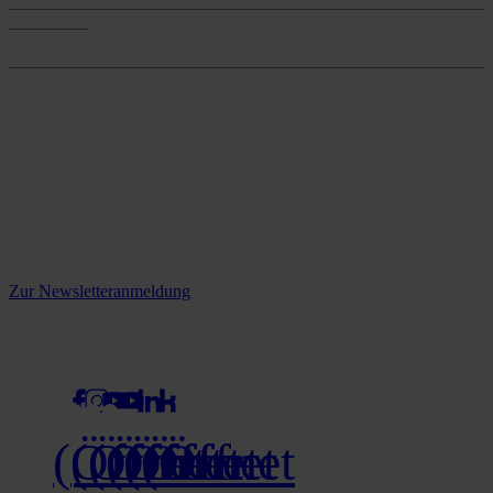
Onlineshop
Onlineshop
Reine infos - bleiben Sie
informiert.
Melden Sie sich jetzt zu unserem Newsletter an und verpassen Sie
keine Neuigkeiten mehr!
Zur Newsletteranmeldung
social media
(Öffnet
(Öffnet
(Öffnet
(Öffnet
(Öffnet
(Öffnet