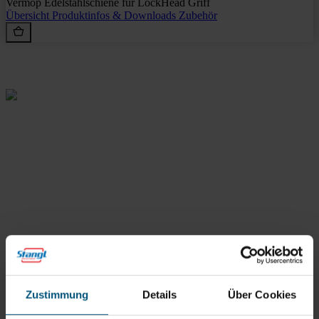
Vermop Edelstahlschiene für LockHead Griff
Übersicht
Produktinfos & Downloads
Zubehör
Rein aus Prinzip.
Stangl Reinigungstechnik
GmbH
Zustimmung
Details
Über Cookies
Gewerbegebiet Süd 1
5204 Straßwalchen