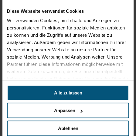
+43 6215 89 00
Diese Webseite verwendet Cookies
office@stangl.at
Wir verwenden Cookies, um Inhalte und Anzeigen zu
(Öffnet
personalisieren, Funktionen für soziale Medien anbieten
Zum
in
zu können und die Zugriffe auf unsere Website zu
Routenplaner
neuem
analysieren. Außerdem geben wir Informationen zu Ihrer
Tab)
Verwendung unserer Website an unsere Partner für
Öffnungszeiten
soziale Medien, Werbung und Analysen weiter. Unsere
Partner führen diese Informationen möglicherweise mit
Mo - Do: 07:30 - 12:00
Uhr
weiteren Daten zusammen, die Sie ihnen bereitgestellt
sowie 12:30 -16:30 Uhr
haben oder die sie im Rahmen Ihrer Nutzung der Dienste
Fr: 07:30 - 12:00 Uhr
gesammelt haben.
Alle zulassen
Stangl Niederlassung Ost
Anpassen
Werkstraße 8
2522 Oberwaltersdorf
Ablehnen
+43 2253 61730