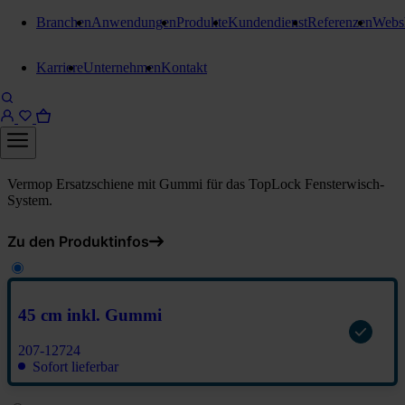
Branchen
Anwendungen
Produkte
Kundendienst
Referenzen
Webs
Einwascher und Abzieher
Karriere
Unternehmen
Kontakt
Vermop Edelstahlschiene für
LockHead Griff
45 cm inkl. Gummi
Vermop Ersatzschiene mit Gummi für das TopLock Fensterwisch-
System.
Zu den Produktinfos
45 cm inkl. Gummi
207-12724
Sofort lieferbar