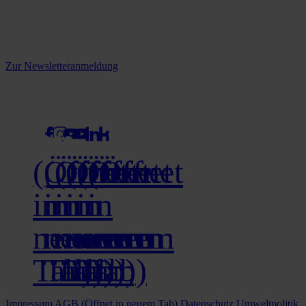
informiert.
Melden Sie sich jetzt zu unserem Newsletter an und verpassen Sie
keine Neuigkeiten mehr!
Zur Newsletteranmeldung
social media
(Öffnet
(Öffnet
(Öffnet
(Öffnet
(Öffnet
(Öffnet
in
in
in
in
in
in
neuem
neuem
neuem
neuem
neuem
neuem
Tab)
Tab)
Tab)
Tab)
Tab)
Tab)
Impressum
AGB
(Öffnet in neuem Tab)
Datenschutz
Umweltpolitik