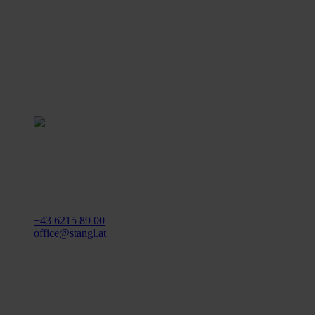
Stangl Reinigungstechnik
GmbH
Gewerbegebiet Süd 1
5204 Straßwalchen
+43 6215 89 00
office@stangl.at
(Öffnet
Zum
in
Routenplaner
neuem
Tab)