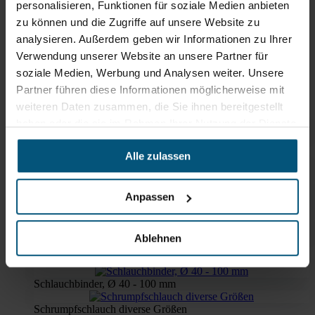
personalisieren, Funktionen für soziale Medien anbieten
zu können und die Zugriffe auf unsere Website zu
analysieren. Außerdem geben wir Informationen zu Ihrer
Zubehör
Verwendung unserer Website an unsere Partner für
Passend zu diesem Artikel
soziale Medien, Werbung und Analysen weiter. Unsere
Partner führen diese Informationen möglicherweise mit
weiteren Daten zusammen, die Sie ihnen bereitgestellt
haben oder die sie im Rahmen Ihrer Nutzung der Dienste
gesammelt haben.
Bodensaugdüse, Anschluss: Ø
Alle zulassen
70mm, Staub-Ex-Schutz
Handrohr Ø 70mm Edelstahl
Anpassen
Schlauchanschluss Ø 70mm
Ablehnen
Gebogenes Ansatzrohr Ø 70mm
Ex-Schutz
Schlauchbinder, Ø 40 - 100 mm
Schrumpfschlauch diverse Größen