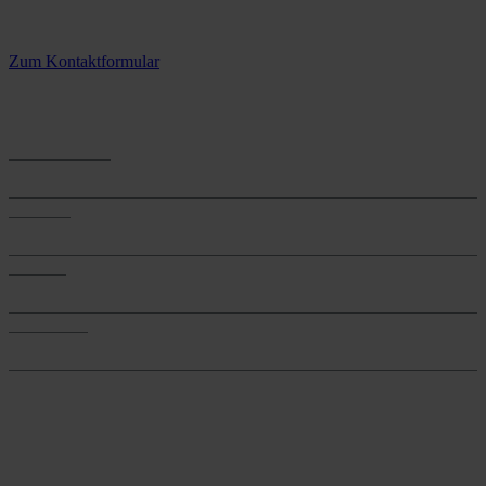
3 Standorte – täglich für Sie im Einsatz
Zum Kontaktformular
Anwendungen
Anwendungen
Produkte
Produkte
Services
Services
Onlineshop
Onlineshop
Reine infos - bleiben Sie