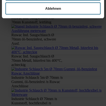
Ablehnen
Ruwac Ind. Saugschlauch Ø
70mm Kunststoff, leitfähig
Ruwac Ind. Saugschlauch Ø
70mm öl-/benzinfest, schwere
Ausf.
Ruwac Ind. Saugschlauch Ø
70mm Metall, hitzefest bis 400°C,
achteckig
Industrie Schlauch 5m Ø 70mm /n
Gummi, öl-/benzinfest /n Ruwac
Anschlüsse
Industrie Schlauch Ø 70mm /n
Kunststoff, hochflexibel /n