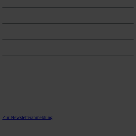
Produkte
Produkte
Services
Services
Onlineshop
Onlineshop
Reine infos - bleiben Sie
informiert.
Melden Sie sich jetzt zu unserem Newsletter an und verpassen Sie
keine Neuigkeiten mehr!
Zur Newsletteranmeldung
social media