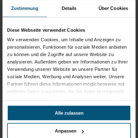
Passend zu diesem Artikel
Zustimmung
Details
Über Cookies
Diese Webseite verwendet Cookies
Bodensaugdüse, Anschluss: Ø
Wir verwenden Cookies, um Inhalte und Anzeigen zu
70mm, Staub-Ex-Schutz
personalisieren, Funktionen für soziale Medien anbieten
Handrohr Ø 70mm Edelstahl
zu können und die Zugriffe auf unsere Website zu
analysieren. Außerdem geben wir Informationen zu Ihrer
Verwendung unserer Website an unsere Partner für
Schlauchanschluss Ø 70mm
soziale Medien, Werbung und Analysen weiter. Unsere
Schlauchbinder, Ø 40 - 100 mm
Partner führen diese Informationen möglicherweise mit
weiteren Daten zusammen, die Sie ihnen bereitgestellt
Schrumpfschlauch diverse Größen
haben oder die sie im Rahmen Ihrer Nutzung der Dienste
gesammelt haben.
Alle zulassen
Empfehlungen
Oft zusammen gekauft
Anpassen