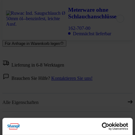
Meterware ohne
Schlauchanschlüsse
162-707-00
Demnächst lieferbar
Für Anfrage in Warenkorb legen
Lieferung in 6-8 Werktagen
Brauchen Sie Hilfe?
Kontaktieren Sie uns!
Alle Eigenschaften
Zubehör