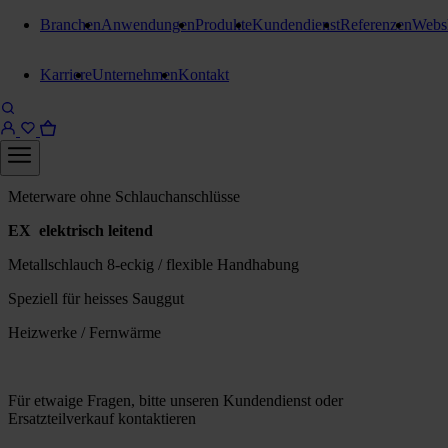
Branchen
Anwendungen
Produkte
Kundendienst
Referenzen
Webs
Schläuche
Karriere
Unternehmen
Kontakt
Ruwac Ind. Saugschlauch Ø
70mm Metall, hitzefest bis
400°C, achteckig
Meterware ohne Schlauchanschlüsse
EX elektrisch leitend
Metallschlauch 8-eckig / flexible Handhabung
Speziell für heisses Sauggut
Heizwerke / Fernwärme
Für etwaige Fragen, bitte unseren Kundendienst oder
Ersatzteilverkauf kontaktieren