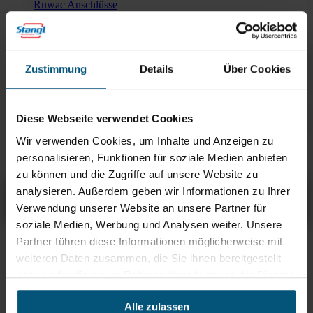
Industrie Schlauch 5m Ø 70mm /n
Gummi, öl-/benzinfest /n Ruwac
Anschlüsse
Zustimmung
Details
Über Cookies
Industrie Schlauch Ø 70mm /n
Kunststoff, hochflexibel /n
Meterware / hitzefest 150°C
Diese Webseite verwendet Cookies
Industrie Schlauch Ø 70mm /n
Wir verwenden Cookies, um Inhalte und Anzeigen zu
Kunststoff, hochflexibel
personalisieren, Funktionen für soziale Medien anbieten
zu können und die Zugriffe auf unsere Website zu
Ruwac Ind. Saugschlauch Ø 70mm Metall, hitzefest bis 400°C,
analysieren. Außerdem geben wir Informationen zu Ihrer
achteckig
Verwendung unserer Website an unsere Partner für
Übersicht
Produktinfos & Downloads
Zubehör
Empfehlungen
soziale Medien, Werbung und Analysen weiter. Unsere
Partner führen diese Informationen möglicherweise mit
Rein aus Prinzip.
weiteren Daten zusammen, die Sie ihnen bereitgestellt
haben oder die sie im Rahmen Ihrer Nutzung der Dienste
gesammelt haben.
Alle zulassen