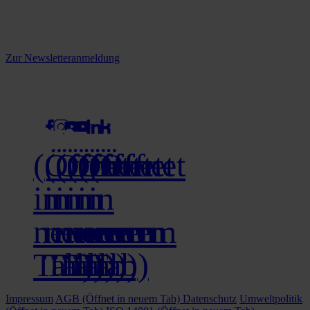
informiert.
Melden Sie sich jetzt zu unserem Newsletter an und verpassen Sie
keine Neuigkeiten mehr!
Zur Newsletteranmeldung
social media
(Öffnet
(Öffnet
(Öffnet
(Öffnet
(Öffnet
(Öffnet
in
in
in
in
in
in
neuem
neuem
neuem
neuem
neuem
neuem
Tab)
Tab)
Tab)
Tab)
Tab)
Tab)
Impressum
AGB
(Öffnet in neuem Tab)
Datenschutz
Umweltpolitik