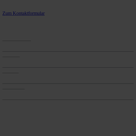
3 Standorte – täglich für Sie im Einsatz
Zum Kontaktformular
Anwendungen
Anwendungen
Produkte
Produkte
Services
Services
Onlineshop
Onlineshop
Reine infos - bleiben Sie