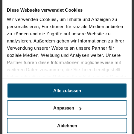
+43 6215 89 00
Diese Webseite verwendet Cookies
office@stangl.at
Wir verwenden Cookies, um Inhalte und Anzeigen zu
(Öffnet
personalisieren, Funktionen für soziale Medien anbieten
Zum
in
zu können und die Zugriffe auf unsere Website zu
Routenplaner
neuem
analysieren. Außerdem geben wir Informationen zu Ihrer
Tab)
Verwendung unserer Website an unsere Partner für
Öffnungszeiten
soziale Medien, Werbung und Analysen weiter. Unsere
Partner führen diese Informationen möglicherweise mit
Mo - Do: 07:30 - 12:00
Uhr
weiteren Daten zusammen, die Sie ihnen bereitgestellt
sowie 12:30 -16:30 Uhr
haben oder die sie im Rahmen Ihrer Nutzung der Dienste
Fr: 07:30 - 12:00 Uhr
gesammelt haben.
Alle zulassen
Stangl Niederlassung Ost
Anpassen
Werkstraße 8
2522 Oberwaltersdorf
Ablehnen
+43 2253 61730