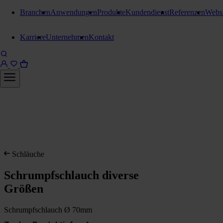
Branchen
Anwendungen
Produkte
Kundendienst
Referenzen
Webs
Karriere
Unternehmen
Kontakt
Schläuche
Schrumpfschlauch diverse
Größen
Schrumpfschlauch Ø 70mm