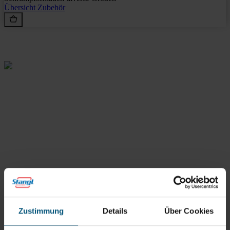
Übersicht
Zubehör
Rein aus Prinzip.
Stangl Reinigungstechnik
GmbH
Zustimmung
Details
Über Cookies
Gewerbegebiet Süd 1
5204 Straßwalchen