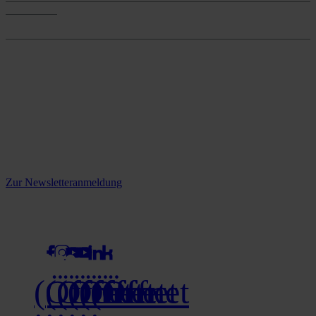
Onlineshop
Onlineshop
Reine infos - bleiben Sie
informiert.
Melden Sie sich jetzt zu unserem Newsletter an und verpassen Sie
keine Neuigkeiten mehr!
Zur Newsletteranmeldung
social media
(Öffnet
(Öffnet
(Öffnet
(Öffnet
(Öffnet
(Öffnet