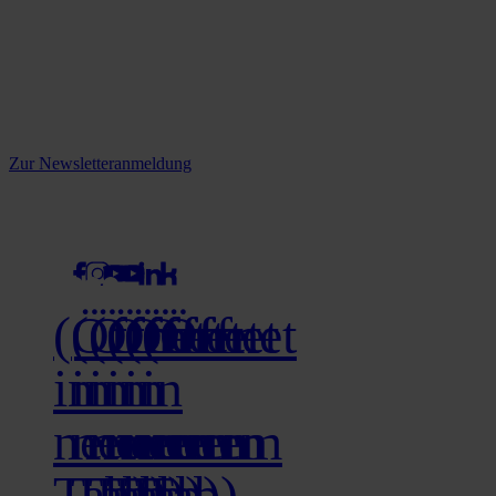
Reine infos - bleiben Sie
informiert.
Melden Sie sich jetzt zu unserem Newsletter an und verpassen Sie
keine Neuigkeiten mehr!
Zur Newsletteranmeldung
social media
(Öffnet
(Öffnet
(Öffnet
(Öffnet
(Öffnet
(Öffnet
in
in
in
in
in
in
neuem
neuem
neuem
neuem
neuem
neuem
Tab)
Tab)
Tab)
Tab)
Tab)
Tab)