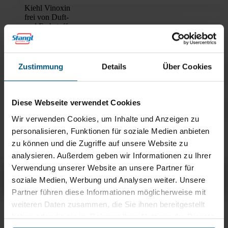
Kiehl Vinoxin
frei von Duft-
und Farbstoffen
Kiehl Coffexano Cit
zum Werterhalt
Ihrer Küchengeräte
Zustimmung
Details
Über Cookies
Kiehl Vinox Matic Entkalker
zum Werterhalt
Ihrer Maschinen
Diese Webseite verwendet Cookies
Kiehl Jet active Scheuermittel
Wir verwenden Cookies, um Inhalte und Anzeigen zu
Scheuermittel
personalisieren, Funktionen für soziale Medien anbieten
Kalkentferner
zu können und die Zugriffe auf unsere Website zu
analysieren. Außerdem geben wir Informationen zu Ihrer
Verwendung unserer Website an unsere Partner für
Kiehl Vinox Eco
Übersicht
Produktinfos & Downloads
Zubehör
Empfehlungen
soziale Medien, Werbung und Analysen weiter. Unsere
Partner führen diese Informationen möglicherweise mit
weiteren Daten zusammen, die Sie ihnen bereitgestellt
Rein aus Prinzip.
haben oder die sie im Rahmen Ihrer Nutzung der Dienste