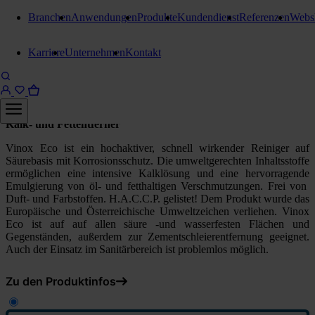
Branchen
Anwendungen
Produkte
Kundendienst
Referenzen
Webs
Edelstahl- und Oberflächenreiniger
Karriere
Unternehmen
Kontakt
Kiehl Vinox Eco
1 Liter Flasche
Kalk- und Fettentferner
Vinox Eco ist ein hochaktiver, schnell wirkender Reiniger auf
Säurebasis mit Korrosionsschutz. Die umweltgerechten Inhaltsstoffe
ermöglichen eine intensive Kalklösung und eine hervorragende
Emulgierung von öl- und fetthaltigen Verschmutzungen. Frei von
Duft- und Farbstoffen. H.A.C.C.P. gelistet! Dem Produkt wurde das
Europäische und Österreichische Umweltzeichen verliehen. Vinox
Eco ist auf auf allen säure -und wasserfesten Flächen und
Gegenständen, außerdem zur Zementschleierentfernung geeignet.
Auch der Einsatz im Sanitärbereich ist problemlos möglich.
Zu den Produktinfos