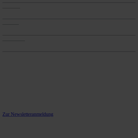
Produkte
Produkte
Services
Services
Onlineshop
Onlineshop
Reine infos - bleiben Sie
informiert.
Melden Sie sich jetzt zu unserem Newsletter an und verpassen Sie
keine Neuigkeiten mehr!
Zur Newsletteranmeldung
social media