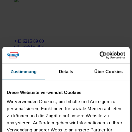
Stangl Reinigungstechnik
GmbH
Gewerbegebiet Süd 1
5204 Straßwalchen
+43 6215 89 00
office@stangl.at
(Öffnet
Zum
in
Routenplaner
neuem
Zustimmung
Details
Über Cookies
Tab)
Öffnungszeiten
Diese Webseite verwendet Cookies
Mo - Do: 07:30 - 12:00
Uhr
Wir verwenden Cookies, um Inhalte und Anzeigen zu
sowie 12:30 -16:30 Uhr
personalisieren, Funktionen für soziale Medien anbieten
Fr: 07:30 - 12:00 Uhr
zu können und die Zugriffe auf unsere Website zu
analysieren. Außerdem geben wir Informationen zu Ihrer
Verwendung unserer Website an unsere Partner für
Stangl Niederlassung Ost