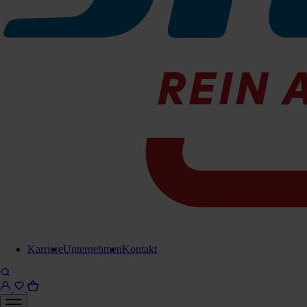
Aluminiumstiel für Fuginator
224-0726
Sofort lieferbar
Adapter für Aluminiumstiel
224-2401
Sofort lieferbar
Für Anfrage in Warenkorb legen
Lieferung in 6-8 Werktagen
Karriere
Unternehmen
Kontakt
Brauchen Sie Hilfe?
Kontaktieren Sie uns!