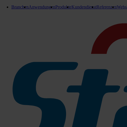
Branchen
Anwendungen
Produkte
Kundendienst
Referenzen
Webs
Sonstige Bürsten und Schrubber
Stangl Fuginator
Adapter für Aluminiumstiel
Der Fuginator ist eine innovative Fugenbürste für die Reinig
Anwendung. Die harten Bürsten sind so ausgeführt, das der f
können sie den Fugidaptor und einen Aluminiumstiel dazubestel
Zu den Produktinfos
Fuginator
224-2400
Sofort lieferbar