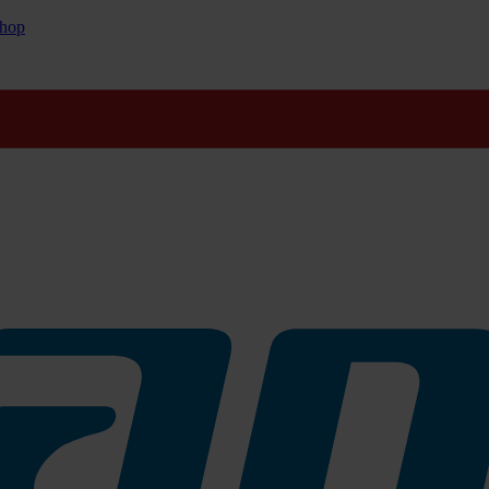
hop
ung von diversen Fliesenfugen. Der ergonomische geformte Griff ist
ür die Reinigung notwendige Anpressdruck der Bürste etwas verrring
len, und den Fuginator somit bequem im Stehen beispielsweise für Bod