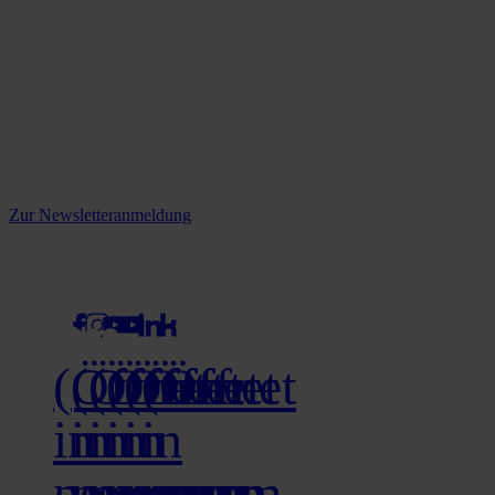
Reine infos - bleiben Sie
informiert.
Melden Sie sich jetzt zu unserem Newsletter an und verpassen Sie
keine Neuigkeiten mehr!
Zur Newsletteranmeldung
social media
(Öffnet
(Öffnet
(Öffnet
(Öffnet
(Öffnet
(Öffnet
in
in
in
in
in
in
neuem
neuem
neuem
neuem
neuem
neuem