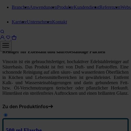
Branchen
Anwendungen
Produkte
Kundendienst
Referenzen
Webs
Edelstahlpflege
Karriere
Unternehmen
Kontakt
Kiehl Vinoxin
500 ml Flasche
Reiniger für Edelstahl und säurebeständige Flächen
Vinoxin ist ein gebrauchtsfertiger, hochaktiver Edelstahlreiniger auf
Säurebasis. Das Produkt ist frei von Duft- und Farbstoffen. Eine
schonende Reinigung auf allen säure- und wasserfesten Öberflächen
in Küchen und Lebensmittelbereichen ist gewährleistet. Entfernt
Kalk- und Wassersteinablagerungen und darin gebundenen Fett-
bzw. Öl-Verschmutzungen tierischer oder pflanzlicher Herkunft.
Hinterlässt ein streifenfreies Auftrocknen und einen brillanten Glanz.
Zu den Produktinfos
500 ml Flasche