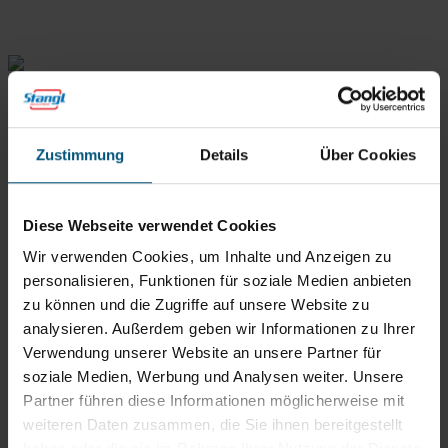
Rein aus Prinzip.
Zustimmung
Details
Über Cookies
Diese Webseite verwendet Cookies
Wir verwenden Cookies, um Inhalte und Anzeigen zu
personalisieren, Funktionen für soziale Medien anbieten
zu können und die Zugriffe auf unsere Website zu
Stangl Reinigungstechnik
GmbH
analysieren. Außerdem geben wir Informationen zu Ihrer
Verwendung unserer Website an unsere Partner für
Gewerbegebiet Süd 1
soziale Medien, Werbung und Analysen weiter. Unsere
5204 Straßwalchen
Partner führen diese Informationen möglicherweise mit
+43 6215 89 00
weiteren Daten zusammen, die Sie ihnen bereitgestellt
office@stangl.at