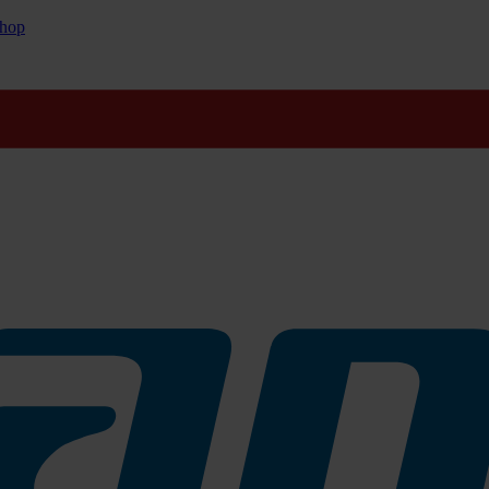
hop
inem Hauch Jasmin und Brombeere
rünem Apfel
ie und Veilchen
erfrischendem Mango und Zitrus Noten.
n
oten aus wilden Orchideen und Jasmin.