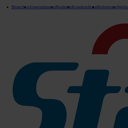
Branchen
Anwendungen
Produkte
Kundendienst
Referenzen
Webs
Duftspender, Duftdosen
Stangl Duftdose
250 ml Dose Fresh Linen
Elegance
: Duftmischung aus Mandarine und Bergamotte mit e
Ruby
: Duftnoten von Sandelholz, Rosen, Wassermelone und g
Amethyst
: Süße Erdbeeren, mit einer Mischung aus Jasmin, Lil
Amber
: orientalischer Duft mit Moschus, Amber, Vanille und 
Lemon Fresh:
intensiver Duft reifer Zitronenschalen
Green Apple:
köstlich-fruchtiger Apfelduft
Island Mango
: Reife, tropische Früchte,
Classic Cherry:
fruchtiger Duft nach reifen, roten Kirschen
Clementine:
Duft von saftigen Orangen und süßer Clementine
Floral Bouquet:
Wie ein Strauß frischer Blumen
Fresh Linen:
Duft nach frisch gewaschener Wäsche
Wild Orchid:
Ein holzig, würziger Duft mit Zitrus-Nuancen, N
Adrenalin:
maskuliner und sportlicher Duft
Zu den Produktinfos