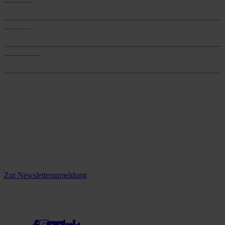
Produkte
Services
Services
Onlineshop
Onlineshop
Reine infos - bleiben Sie
informiert.
Melden Sie sich jetzt zu unserem Newsletter an und verpassen Sie
keine Neuigkeiten mehr!
Zur Newsletteranmeldung
social media