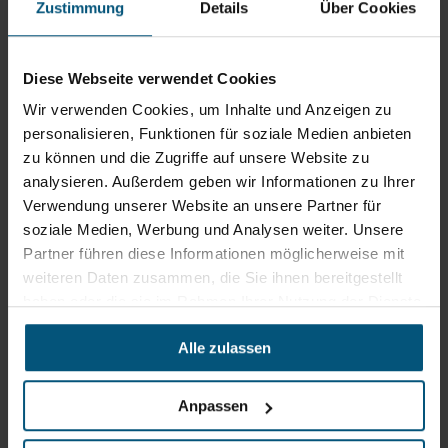
Zustimmung
Details
Über Cookies
Stangl Reinigungstechnik
GmbH
Gewerbegebiet Süd 1
Diese Webseite verwendet Cookies
5204 Straßwalchen
Wir verwenden Cookies, um Inhalte und Anzeigen zu
+43 6215 89 00
personalisieren, Funktionen für soziale Medien anbieten
office@stangl.at
zu können und die Zugriffe auf unsere Website zu
(Öffnet
analysieren. Außerdem geben wir Informationen zu Ihrer
Zum
in
Verwendung unserer Website an unsere Partner für
Routenplaner
neuem
soziale Medien, Werbung und Analysen weiter. Unsere
Tab)
Partner führen diese Informationen möglicherweise mit
Öffnungszeiten
weiteren Daten zusammen, die Sie ihnen bereitgestellt
Mo - Do: 07:30 - 12:00
haben oder die sie im Rahmen Ihrer Nutzung der Dienste
Uhr
gesammelt haben.
sowie 12:30 -16:30 Uhr
Alle zulassen
Fr: 07:30 - 12:00 Uhr
Anpassen
Stangl Niederlassung Ost