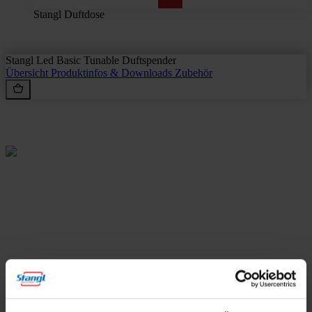
Stangl Duftdose
Stangl Led Basic Tunable Duftspender
Übersicht
Produktinfos & Downloads
Zubehör
Rein aus Prinzip.