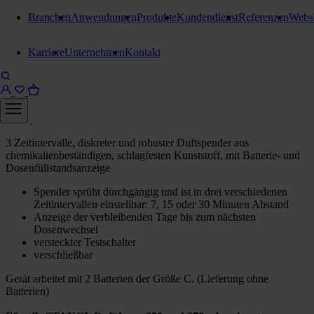
Branchen
Anwendungen
Produkte
Kundendienst
Referenzen
Webs
Duftspender, Duftdosen
Karriere
Unternehmen
Kontakt
Stangl Led Basic Tunable
Duftspender
Duftspender Schwarz
3 Zeitintervalle, diskreter und robuster Duftspender aus
chemikalienbeständigen, schlagfesten Kunststoff, mit Batterie- und
Dosenfüllstandsanzeige
Spender sprüht durchgängig und ist in drei verschiedenen
Zeitintervallen einstellbar: 7, 15 oder 30 Minuten Abstand
Anzeige der verbleibenden Tage bis zum nächsten
Dosenwechsel
versteckter Testschalter
verschließbar
Gerät arbeitet mit 2 Batterien der Größe C. (Lieferung ohne
Batterien)