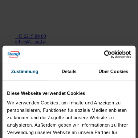
Stangl Reinigungstechnik
GmbH
Gewerbegebiet Süd 1
5204 Straßwalchen
+43 6215 89 00
office@stangl.at
(Öffnet
Zum
in
Routenplaner
neuem
Zustimmung
Details
Über Cookies
Tab)
Öffnungszeiten
Mo - Do: 07:30 - 12:00
Diese Webseite verwendet Cookies
Uhr
Wir verwenden Cookies, um Inhalte und Anzeigen zu
sowie 12:30 -16:30 Uhr
Fr: 07:30 - 12:00 Uhr
personalisieren, Funktionen für soziale Medien anbieten
zu können und die Zugriffe auf unsere Website zu
analysieren. Außerdem geben wir Informationen zu Ihrer
Stangl Niederlassung Ost
Verwendung unserer Website an unsere Partner für