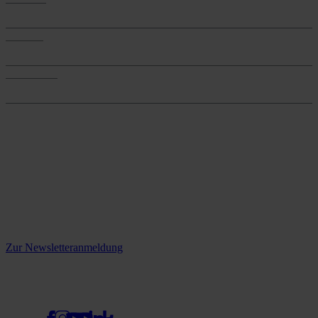
Produkte
Services
Services
Onlineshop
Onlineshop
Reine infos - bleiben Sie
informiert.
Melden Sie sich jetzt zu unserem Newsletter an und verpassen Sie
keine Neuigkeiten mehr!
Zur Newsletteranmeldung
social media