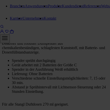
Branchen
Anwendungen
Produkte
Kundendienst
Referenzen
Webs
Duftspender, Duftdosen
Karriere
Unternehmen
Kontakt
Stangl Beduftungssystem
Weiß
Diskreter und robuster Duftspender aus
chemikalienbeständigen, schlagfesten Kunststoff, mit Batterie- und
Dosenfüllstandsanzeige.
Spender sprüht durchgängig
Gerät arbeitet mit 2 Batterien der Größe C
Spender in der Ausführung Weiß erhältlich
Lieferung: Ohne Batterien
Verschiedene schnelle Einstellungsmöglichkeiten: 7, 15 oder
30 min.
Abstand je Sprühintervall mit Lichtsensor-Steuerung oder 24
Stunden Einstellung.
Für alle Stangl Duftdosen 270 ml geeignet.