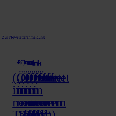
Reine infos - bleiben Sie
informiert.
Melden Sie sich jetzt zu unserem Newsletter an und verpassen Sie
keine Neuigkeiten mehr!
Zur Newsletteranmeldung
social media
(Öffnet
(Öffnet
(Öffnet
(Öffnet
(Öffnet
(Öffnet
in
in
in
in
in
in
neuem
neuem
neuem
neuem
neuem
neuem
Tab)
Tab)
Tab)
Tab)
Tab)
Tab)