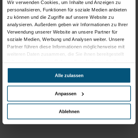
Routenplaner
neuem
Wir verwenden Cookies, um Inhalte und Anzeigen zu
Tab)
personalisieren, Funktionen für soziale Medien anbieten
zu können und die Zugriffe auf unsere Website zu
Öffnungszeiten
analysieren. Außerdem geben wir Informationen zu Ihrer
Mo - Do: 07:30 - 12:00
Verwendung unserer Website an unsere Partner für
Uhr
soziale Medien, Werbung und Analysen weiter. Unsere
sowie 12:30 -16:30 Uhr
Fr: 07:30 - 12:00 Uhr
Partner führen diese Informationen möglicherweise mit
weiteren Daten zusammen, die Sie ihnen bereitgestellt
haben oder die sie im Rahmen Ihrer Nutzung der Dienste
Stangl Niederlassung Ost
gesammelt haben.
Alle zulassen
Werkstraße 8
2522 Oberwaltersdorf
Anpassen
+43 2253 61730
office@stangl.at
Ablehnen
(Öffnet
Zum
in
Routenplaner
neuem
Tab)