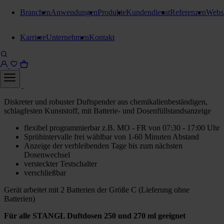
Branchen
Anwendungen
Produkte
Kundendienst
Referenzen
Webs
Duftspender, Duftdosen
Karriere
Unternehmen
Kontakt
Stangl LCD Adaptable
Duftspender
Duftspender Schwarz
Diskreter und robuster Duftspender aus chemikalienbeständigen,
schlagfesten Kunststoff, mit Batterie- und Dosenfüllstandsanzeige
flexibel programmierbar z.B. MO - FR von 07:30 - 17:00 Uhr
Sprühintervalle frei wählbar von 1-60 Minuten Abstand
Anzeige der verbleibenden Tage bis zum nächsten
Dosenwechsel
versteckter Testschalter
verschließbar
Gerät arbeitet mit 2 Batterien der Größe C (Lieferung ohne
Batterien)
Für alle STANGL Duftdosen 250 und 270 ml geeignet