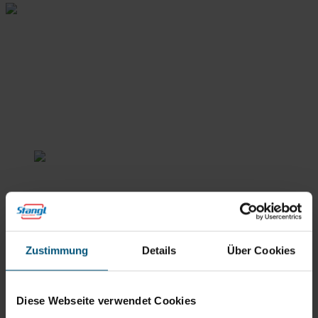
Stangl Reinigungstechnik
GmbH
Gewerbegebiet Süd 1
5204 Straßwalchen
Zustimmung
Details
Über Cookies
+43 6215 89 00
office@stangl.at
(Öffnet
Diese Webseite verwendet Cookies
Zum
in