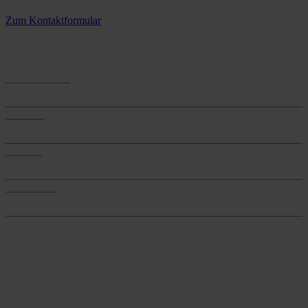
3 Standorte – täglich für Sie im Einsatz
Zum Kontaktformular
Anwendungen
Anwendungen
Produkte
Produkte
Services
Services
Onlineshop
Onlineshop
Reine infos - bleiben Sie
informiert.