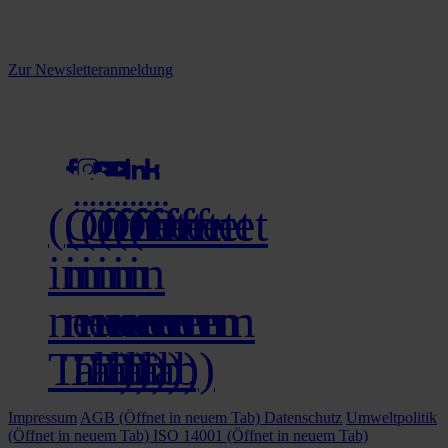
Melden Sie sich jetzt zu unserem Newsletter an und verpassen Sie
keine Neuigkeiten mehr!
Zur Newsletteranmeldung
social media
(Öffnet
(Öffnet
(Öffnet
(Öffnet
(Öffnet
(Öffnet
in
in
in
in
in
in
neuem
neuem
neuem
neuem
neuem
neuem
Tab)
Tab)
Tab)
Tab)
Tab)
Tab)
Impressum
AGB
(Öffnet in neuem Tab)
Datenschutz
Umweltpolitik
(Öffnet in neuem Tab)
ISO 14001
(Öffnet in neuem Tab)