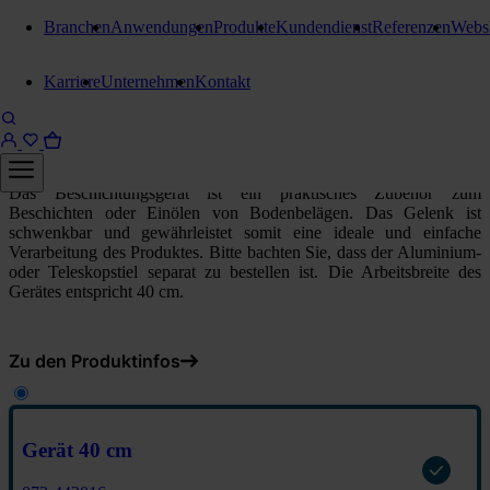
Branchen
Anwendungen
Produkte
Kundendienst
Referenzen
Webs
Klapphalter, Wischer und Stiele
Karriere
Unternehmen
Kontakt
Kiehl Beschichtungsgerät
Gerät 40 cm
Das Beschichtungsgerät ist ein praktisches Zubehör zum
Beschichten oder Einölen von Bodenbelägen. Das Gelenk ist
schwenkbar und gewährleistet somit eine ideale und einfache
Verarbeitung des Produktes. Bitte bachten Sie, dass der Aluminium-
oder Teleskopstiel separat zu bestellen ist. Die Arbeitsbreite des
Gerätes entspricht 40 cm.
Zu den Produktinfos
Gerät 40 cm