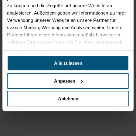
zu können und die Zugriffe auf unsere Website zu
analysieren. Außerdem geben wir Informationen zu Ihrer
Verwendung unserer Website an unsere Partner für
soziale Medien, Werbung und Analysen weiter. Unsere
Partner führen diese Informationen möglicherweise mit
weiteren Daten zusammen, die Sie ihnen bereitgestellt
haben oder die sie im Rahmen Ihrer Nutzung der Dienste
Stangl Reinigungstechnik
gesammelt haben.
GmbH
Alle zulassen
Gewerbegebiet Süd 1
5204 Straßwalchen
Anpassen
+43 6215 89 00
office@stangl.at
Ablehnen
(Öffnet
Zum
in
Routenplaner
neuem
Tab)
Öffnungszeiten