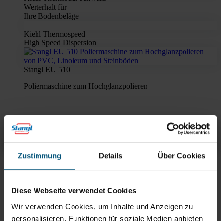
Werterhalt für
Ihre Bodenbeläge
Kiehl Thermospeed
High Speed Dispersion
Stangl EU 510
Poliermaschine zum Hochglanzpolieren
Kiehl Beschichtungsgerät
Übersicht
Produktinfos & Downloads
Zubehör
Empfehlungen
Zustimmung
Details
Über Cookies
Rein aus Prinzip.
Diese Webseite verwendet Cookies
Wir verwenden Cookies, um Inhalte und Anzeigen zu
personalisieren, Funktionen für soziale Medien anbieten