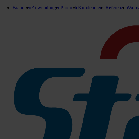
Branchen
Anwendungen
Produkte
Kundendienst
Referenzen
Webs
Klapphalter, Wischer und Stiele
Stangl Alustiel & Teleskopstiel
Teleskopstiel 2 x 100 cm
Passend für alle STANGL Klapphalter
Zu den Produktinfos
Aluminiumstiel 145 cm
204-450200115
Sofort lieferbar
Teleskopstiel 2 x 100 cm