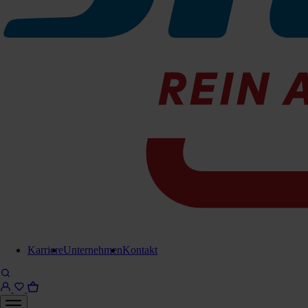
204-450300605
Sofort lieferbar
Für Anfrage in Warenkorb legen
Lieferung in 6-8 Werktagen
Brauchen Sie Hilfe?
Kontaktieren Sie uns!
Karriere
Unternehmen
Kontakt