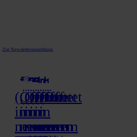
Reine infos - bleiben Sie
informiert.
Melden Sie sich jetzt zu unserem Newsletter an und verpassen Sie
keine Neuigkeiten mehr!
Zur Newsletteranmeldung
social media
(Öffnet
(Öffnet
(Öffnet
(Öffnet
(Öffnet
(Öffnet
in
in
in
in
in
in
neuem
neuem
neuem
neuem
neuem
neuem