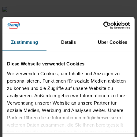
Zustimmung
Details
Über Cookies
Diese Webseite verwendet Cookies
Wir verwenden Cookies, um Inhalte und Anzeigen zu
personalisieren, Funktionen für soziale Medien anbieten
Stangl Reinigungstechnik
zu können und die Zugriffe auf unsere Website zu
GmbH
analysieren. Außerdem geben wir Informationen zu Ihrer
Gewerbegebiet Süd 1
Verwendung unserer Website an unsere Partner für
5204 Straßwalchen
soziale Medien, Werbung und Analysen weiter. Unsere
+43 6215 89 00
Partner führen diese Informationen möglicherweise mit
office@stangl.at
weiteren Daten zusammen, die Sie ihnen bereitgestellt
(Öffnet
haben oder die sie im Rahmen Ihrer Nutzung der Dienste