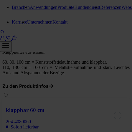
Branchen
Anwendungen
Produkte
Kundendienst
Referenzen
Webs
Klapphalter, Wischer und Stiele
Karriere
Unternehmen
Kontakt
Stangl Mopphalter Metall
starr 110 cm
Klapphalter aus Metall
60, 80, 100 cm = Kunststoffstielaufnahme und klappbar.
110, 130 cm - 160 cm = Metallstielaufnahme und starr. Leichtes
Auf- und Abspannen der Bezüge.
Zu den Produktinfos
klappbar 60 cm
204-4080060
Sofort lieferbar