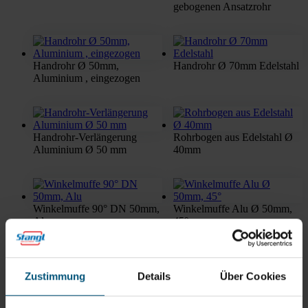
gebogenen Ansatzrohr
Handrohr Ø 50mm,
Handrohr Ø 70mm Edelstahl
Aluminium , eingezogen
Handrohr-Verlängerung
Rohrbogen aus Edelstahl Ø
Aluminium Ø 50 mm
40mm
Winkelmuffe 90° DN 50mm,
Winkelmuffe Alu Ø 50mm,
Alu
45°
Zustimmung
Details
Über Cookies
Winkelmuffe Stahl verzinkt
Ø 50mm, 90°