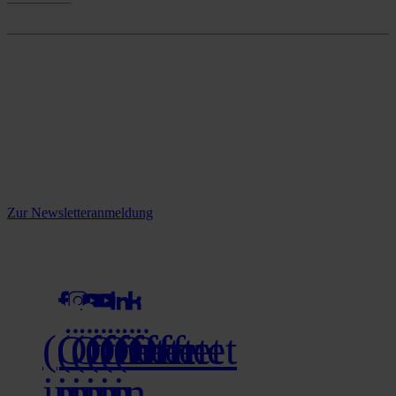
Onlineshop
Reine infos - bleiben Sie
informiert.
Melden Sie sich jetzt zu unserem Newsletter an und verpassen Sie
keine Neuigkeiten mehr!
Zur Newsletteranmeldung
social media
(Öffnet
(Öffnet
(Öffnet
(Öffnet
(Öffnet
(Öffnet
in
in
in
in
in
in