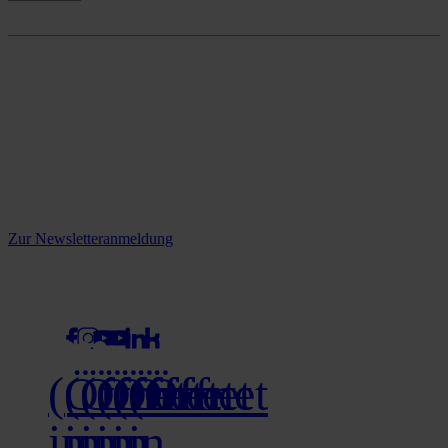
Onlineshop
Reine infos - bleiben Sie
informiert.
Melden Sie sich jetzt zu unserem Newsletter an und verpassen Sie
keine Neuigkeiten mehr!
Zur Newsletteranmeldung
social media
(Öffnet
(Öffnet
(Öffnet
(Öffnet
(Öffnet
(Öffnet
in
in
in
in
in
in