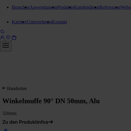
Branchen
Anwendungen
Produkte
Kundendienst
Referenzen
Webs
Karriere
Unternehmen
Kontakt
Handrohre
Winkelmuffe 90° DN 50mm, Alu
320mm
Zu den Produktinfos