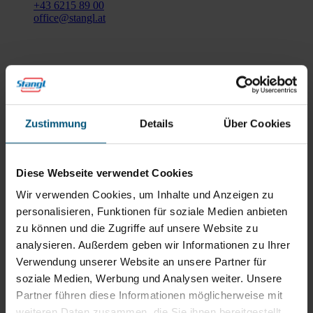
+43 6215 89 00
office@stangl.at
(Öffnet
Zum
in
Routenplaner
neuem
Tab)
Öffnungszeiten
Zustimmung
Details
Über Cookies
Mo - Do: 07:30 - 12:00
Uhr
sowie 12:30 -16:30 Uhr
Fr: 07:30 - 12:00 Uhr
Diese Webseite verwendet Cookies
Wir verwenden Cookies, um Inhalte und Anzeigen zu
personalisieren, Funktionen für soziale Medien anbieten
Stangl Niederlassung Ost
zu können und die Zugriffe auf unsere Website zu
analysieren. Außerdem geben wir Informationen zu Ihrer
Werkstraße 8
Verwendung unserer Website an unsere Partner für
2522 Oberwaltersdorf
soziale Medien, Werbung und Analysen weiter. Unsere
+43 2253 61730
Partner führen diese Informationen möglicherweise mit
office@stangl.at
weiteren Daten zusammen, die Sie ihnen bereitgestellt