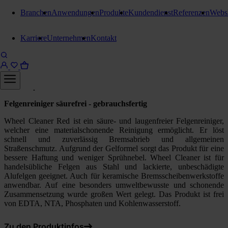
Branchen
Anwendungen
Produkte
Kundendienst
Referenzen
Webs
Fahrzeugpflege
Karriere
Unternehmen
Kontakt
Kiehl Wheel Cleaner Red
Felgenreiniger
500 ml Sprühflasche
Felgenreiniger säurefrei - gebrauchsfertig
Wheel Cleaner Red ist ein säure- und laugenfreier Felgenreiniger,
welcher eine materialschonende Reinigung ermöglicht. Er löst
schnell und zuverlässig Bremsabrieb und allgemeinen
Straßenschmutz. Aufgrund der Gelformel sorgt das Produkt für eine
bessere Haftung und weniger Sprühnebel. Wheel Cleaner ist für
handelsübliche Felgen aus Stahl und lackierte, unbeschädigte
Alufelgen geeignet. Auch für keramische Bremsscheibenwerkstoffe
anwendbar. Auf eine besonders umweltbewusste und schonende
Zusammensetzung wurde großen Wert gelegt. Das Produkt ist frei
von EDTA, NTA, Phosphaten und Kohlenwasserstoff.
Zu den Produktinfos