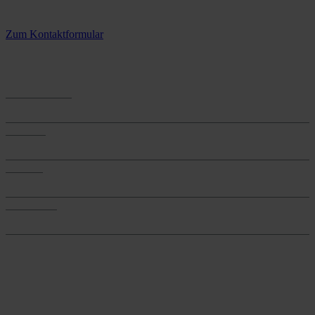
3 Standorte – täglich für Sie im Einsatz
Zum Kontaktformular
Anwendungen
Anwendungen
Produkte
Produkte
Services
Services
Onlineshop
Onlineshop
Reine infos - bleiben Sie