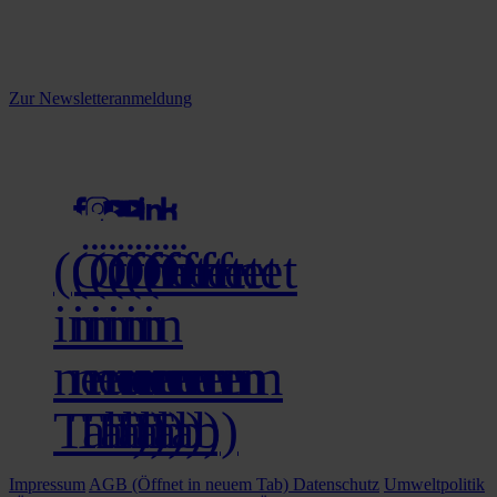
informiert.
Melden Sie sich jetzt zu unserem Newsletter an und verpassen Sie
keine Neuigkeiten mehr!
Zur Newsletteranmeldung
social media
(Öffnet
(Öffnet
(Öffnet
(Öffnet
(Öffnet
(Öffnet
in
in
in
in
in
in
neuem
neuem
neuem
neuem
neuem
neuem
Tab)
Tab)
Tab)
Tab)
Tab)
Tab)
Impressum
AGB
(Öffnet in neuem Tab)
Datenschutz
Umweltpolitik