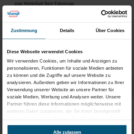
zum Werterhalt Ihrer Fahrzeuge
Kiehl Brill Gomma Plus
Reifenpflege
zum Werterhalt Ihrer Fahrzeuge
Zustimmung
Details
Über Cookies
Kiehl 108 Neutra Shampoo
zum Werterhalt
Ihrer Fahrzeuge
Diese Webseite verwendet Cookies
Kiehl Leather & Plasto Care
Wir verwenden Cookies, um Inhalte und Anzeigen zu
zum Werterhalt Ihrer Fahrzeuge
personalisieren, Funktionen für soziale Medien anbieten
zu können und die Zugriffe auf unsere Website zu
Kiehl Wheel Cleaner Red Felgenreiniger
analysieren. Außerdem geben wir Informationen zu Ihrer
Übersicht
Produktinfos & Downloads
Zubehör
Empfehlungen
Verwendung unserer Website an unsere Partner für
soziale Medien, Werbung und Analysen weiter. Unsere
Partner führen diese Informationen möglicherweise mit
Rein aus Prinzip.
weiteren Daten zusammen, die Sie ihnen bereitgestellt
haben oder die sie im Rahmen Ihrer Nutzung der Dienste
gesammelt haben.
Alle zulassen